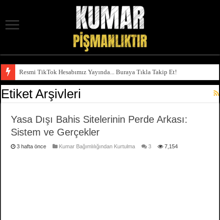
Resmi TikTok Hesabımız Yayında... Buraya Tıkla Takip Et!
Etiket Arşivleri
Yasa Dışı Bahis Sitelerinin Perde Arkası:
Sistem ve Gerçekler
3 hafta önce
Kumar Bağımlılığından Kurtulma
3
7,154