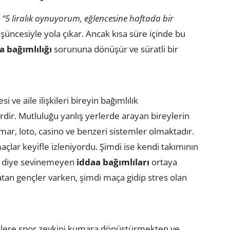
a
“5 liralık oynuyorum, eğlencesine haftada bir
üncesiyle yola çıkar. Ancak kısa süre içinde bu
a bağımlılığı
sorununa dönüşür
ve süratli bir
i ve aile ilişkileri bireyin bağımlılık
rdir. Mutluluğu yanlış yerlerde arayan bireylerin
umar, loto, casino ve benzeri sistemler olmaktadır.
açlar keyifle izleniyordu. Şimdi ise kendi takımının
” diye sevinemeyen
iddaa bağımlıları
ortaya
atan gençler varken, şimdi maça gidip stres olan
lere spor zevkini kumara dönüştürmekten ve