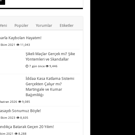
Yeni
Popüler
Yorumlar
Etiketler
arla Kaybolan Hayatım!
 Ekim 2021
11,043
Şikeli Maçlar Gerçek mi? Şike
Yöntemleri ve Skandallar
7 gün önce
9,446
İddaa Kasa Katlama Sistemi
Gerçekten Çalışır mı?
Martingale ve Kumar
Bağımlılığı
Haziran 2026
9,085
asaydı Sonumuz Böyle!
 Ekim 2023
8,605
ındıkça Batarak Geçen 20 Yılım!
Ekim 2021
8,288