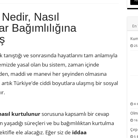
 Nedir, Nasıl
r Bağımlılığına
En 
ş
Kum
25
ilk tanıştığı ve sonrasında hayatlarını tam anlamıyla
mizde yasal olan bu sistem, zaman içinde
inden, maddi ve manevi her şeyinden olmasına
, artık Türkiye’de ciddi boyutlara ulaşmış bir sosyal
r.
4 
nasıl kurtulunur
sorusuna kapsamlı bir cevap
Olm
16
n yaşadığı süreçleri ve bu bağımlılıktan kurtulma
Çırp
tifle ele alacağız. Eğer siz de
iddaa
5 