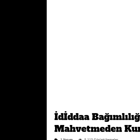
İdİddaa Bağımlılığ
Mahvetmeden Kur
1 Yorum
5,113 Görüntülemeler