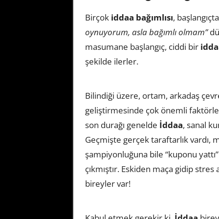
Birçok
iddaa bağımlısı
, başlangıçt
oynuyorum, asla bağımlı olmam”
düş
masumane başlangıç, ciddi bir
idda
şekilde ilerler.
Bilindiği üzere, ortam, arkadaş çevres
geliştirmesinde çok önemli faktörle
son durağı genelde
İddaa
, sanal k
Geçmişte gerçek taraftarlık vardı, m
şampiyonluğuna bile “kuponu yattı
çıkmıştır. Eskiden maça gidip stres 
bireyler var!
Kabul etmek gerekir ki,
İddaa
birey