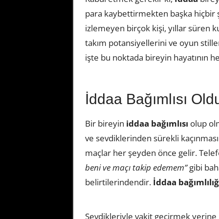
para kaybettirmekten başka hiçbir
izlemeyen birçok kişi, yıllar süren
takım potansiyellerini ve oyun stille
işte bu noktada bireyin hayatının he
İddaa Bağımlısı Old
Bir bireyin
iddaa bağımlısı
olup olm
ve sevdiklerinden sürekli kaçınmas
maçlar her şeyden önce gelir. Tele
beni ve maçı takip edemem”
gibi bah
belirtilerindendir.
İddaa bağımlılığ
Sevdikleriyle vakit geçirmek yerine 