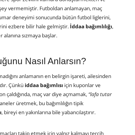
 şey vermemiştir. Futboldan anlamayan, maç
 kumar deneyimi sonucunda bütün futbol liglerini,
rini ezbere bilir hale gelmiştir.
İddaa bağımlılığı
,
r alanına sızmaya başlar.
uğunu Nasıl Anlarsın?
adığını anlamanın en belirgin işareti, ailesinden
ıdır. Çünkü
iddaa bağımlısı
için kuponlar ve
fon çaldığında, maç var diye açmamak,
“lafa tutar
aneler üretmek, bu bağımlılığın tipik
ı
, bireyi en yakınlarına bile yabancılaştırır.
maçları takip etmek için yalnız kalmayı tercih