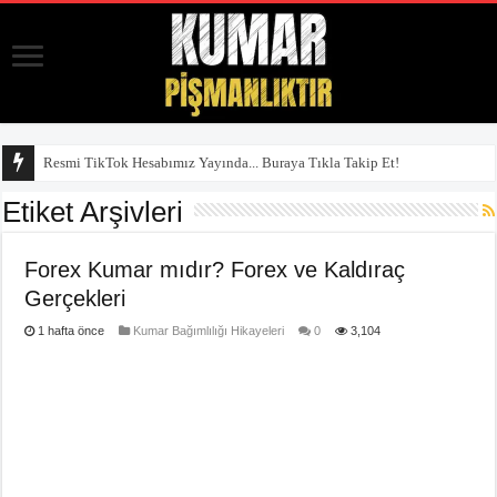
Resmi TikTok Hesabımız Yayında... Buraya Tıkla Takip Et!
Etiket Arşivleri
Forex Kumar mıdır? Forex ve Kaldıraç
Gerçekleri
1 hafta önce
Kumar Bağımlılığı Hikayeleri
0
3,104