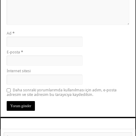
Ad
*
E-posta
*
İnternet sitesi
Daha sonraki yorumlarımda kullanılması için adım, e-posta
adresim ve site adresim bu tarayıcıya kaydedilsin.