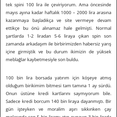
tek spini 100 lira ile çeviriyorum. Ama öncesinde
mayıs ayına kadar haftalık 1000 – 2000 lira arasına
kazanmaya başladıkça ve site vermeye devam
ettikçe bu önü alınamaz hale gelmişti. Normal
şartlarda 1-2 liradan 5-6 liraya çıkan spin son
zamanda arkadaşım ile birbirimizden habersiz yarış
içine girmiştik ve bu durum ikimizin de yüksek
meblağlar kaybetmesiyle son buldu.
100 bin lira borsada yatırım için köşeye atmış
olduğum birikimim bitmesi tam tamına 1 ay sürdü.
Onun üstüne kredi kartlarını saymıyorum bile.
Sadece kredi borcum 140 bin liraya dayanmıştı. Bir
gün işteyken ve moralim aşırı sıkkınken çay
molasında son 5 bin liramı atıp oynayıp 3 bin lirada