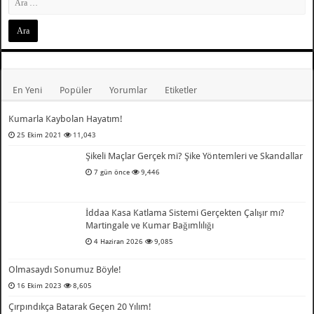
En Yeni
Popüler
Yorumlar
Etiketler
Kumarla Kaybolan Hayatım!
25 Ekim 2021
11,043
Şikeli Maçlar Gerçek mi? Şike Yöntemleri ve Skandallar
7 gün önce
9,446
İddaa Kasa Katlama Sistemi Gerçekten Çalışır mı?
Martingale ve Kumar Bağımlılığı
4 Haziran 2026
9,085
Olmasaydı Sonumuz Böyle!
16 Ekim 2023
8,605
Çırpındıkça Batarak Geçen 20 Yılım!