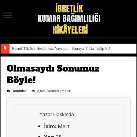
Resmi TikTok Hesabımız Yayında... Buraya Tıkla Takip Et!
Olmasaydı Sonumuz
Böyle!
Yorumlar
8,605 Görüntülemeler
Yazar Hakkında
İsim:
Mert
Yaş:
28