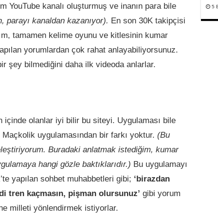
aktım YouTube kanalı oluşturmuş ve inanın para bile
5 
n, parayı kanaldan kazanıyor).
En son 30K takipçisi
ktım, tamamen kelime oyunu ve kitlesinin kumar
 yapılan yorumlardan çok rahat anlayabiliyorsunuz.
r şey bilmediğini daha ilk videoda anlarlar.
 içinde olanlar iyi bilir bu siteyi. Uygulaması bile
e Maçkolik uygulamasından bir farkı yoktur.
(Bu
eleştiriyorum. Buradaki anlatmak istediğim, kumar
ygulamaya hangi gözle baktıklarıdır.)
Bu uygulamayı
’te yapılan sohbet muhabbetleri gibi;
‘birazdan
ldi tren kaçmasın, pişman olursunuz’
gibi yorum
e milleti yönlendirmek istiyorlar.