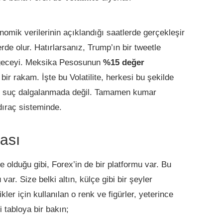
omik verilerinin açıklandığı saatlerde gerçekleşir
rde olur. Hatırlarsanız, Trump’ın bir tweetle
i geceyi. Meksika Pesosunun
%15 değer
ir rakam. İşte bu Volatilite, herkesi bu şekilde
abii suç dalgalanmada değil. Tamamen kumar
dıraç sisteminde.
ası
te olduğu gibi, Forex’in de bir platformu var. Bu
var. Size belki altın, külçe gibi bir şeyler
kler için kullanılan o renk ve figürler, yeterince
i tabloya bir bakın;