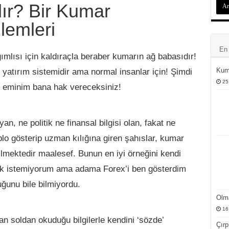
ır? Bir Kumar
lemleri
En 
mlısı için kaldıraçla beraber kumarın ağ babasıdır!
Kum
 yatırım sistemidir ama normal insanlar için! Şimdi
25
de eminim bana hak vereceksiniz!
, ne politik ne finansal bilgisi olan, fakat ne
ablo gösterip uzman kılığına giren şahıslar, kumar
dilmektedir maalesef. Bunun en iyi örneğini kendi
ek istemiyorum ama adama Forex’i ben gösterdim
ğunu bile bilmiyordu.
Olm
16
n soldan okuduğu bilgilerle kendini ‘sözde’
Çırp