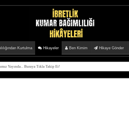
ılığından Kurtulma
Hikayeler
Ben Kimim
Hikaye Gönder
mız Yayında... Buraya Tıkla Takip Et!