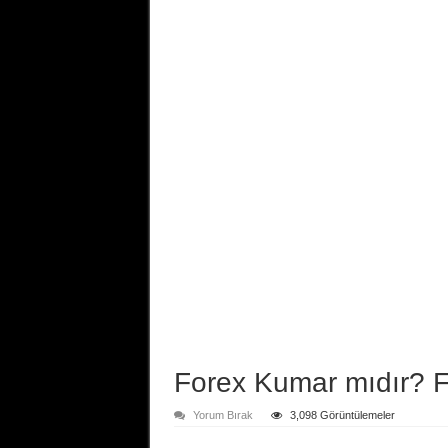
Forex Kumar mıdır? F
Yorum Bırak
3,098 Görüntülemeler