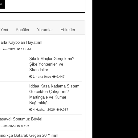
Yeni
Popüler
Yorumlar
Etiketler
arla Kaybolan Hayatım!
 Ekim 2021
11,044
Şikeli Maçlar Gerçek mi?
Şike Yöntemleri ve
Skandallar
1 hafta önce
9,447
İddaa Kasa Katlama Sistemi
Gerçekten Çalışır mı?
Martingale ve Kumar
Bağımlılığı
4 Haziran 2026
9,087
asaydı Sonumuz Böyle!
 Ekim 2023
8,606
ındıkça Batarak Geçen 20 Yılım!