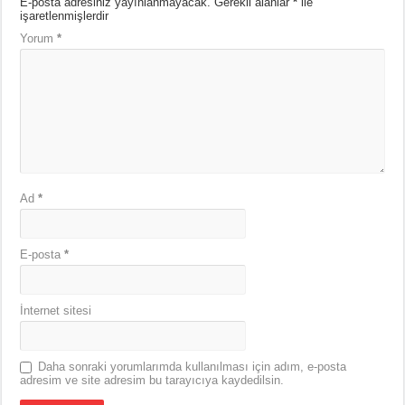
E-posta adresiniz yayınlanmayacak.
Gerekli alanlar
*
ile
işaretlenmişlerdir
Yorum
*
Ad
*
E-posta
*
İnternet sitesi
Daha sonraki yorumlarımda kullanılması için adım, e-posta
adresim ve site adresim bu tarayıcıya kaydedilsin.