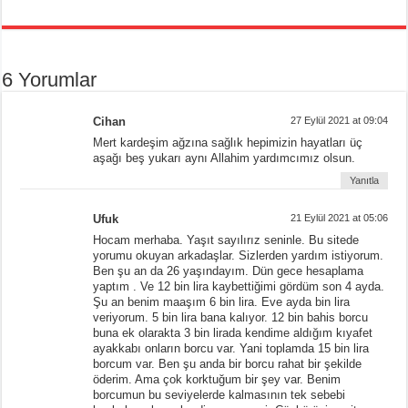
6 Yorumlar
Cihan
27 Eylül 2021 at 09:04
Mert kardeşim ağzına sağlık hepimizin hayatları üç
aşağı beş yukarı aynı Allahim yardımcımız olsun.
Yanıtla
Ufuk
21 Eylül 2021 at 05:06
Hocam merhaba. Yaşıt sayılırız seninle. Bu sitede
yorumu okuyan arkadaşlar. Sizlerden yardım istiyorum.
Ben şu an da 26 yaşındayım. Dün gece hesaplama
yaptım . Ve 12 bin lira kaybettiğimi gördüm son 4 ayda.
Şu an benim maaşım 6 bin lira. Eve ayda bin lira
veriyorum. 5 bin lira bana kalıyor. 12 bin bahis borcu
buna ek olarakta 3 bin lirada kendime aldığım kıyafet
ayakkabı onların borcu var. Yani toplamda 15 bin lira
borcum var. Ben şu anda bir borcu rahat bir şekilde
öderim. Ama çok korktuğum bir şey var. Benim
borcumun bu seviyelerde kalmasının tek sebebi