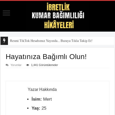
Resmi TikTok Hesabımız Yayında... Buraya Tıkla Takip Et!
Hayatınıza Bağımlı Olun!
Yorumlar
1,441 Görüntülemeler
Yazar Hakkında
İsim:
Mert
Yaş:
25