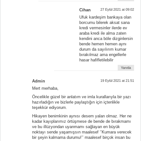
Cihan
27 Eylül 2021 at 09:02
Ufuk kardeşim bankaya olan
borcumu bilerek aksat sana
kredi vermesinler ilerde ev
araba kredi ile alma zaten
kendini anca böle dizginlersin
bende hemen hemen aynı
durum da sayılırım kumar
bırakılmaz ama engellerle
hasar hafifletilebilir
Yanıtla
Admin
19 Eylül 2021 at 21:51
Mert merhaba,
Öncelikle güzel bir anlatım ve imla kurallarıyla bir yazı
hazırladığın ve bizlerle paylaştığın için içtenlikle
teşekkür ediyorum.
Hikayen benimkinin aynısı desem yalan olmaz. Her ne
kadar kayıplarımız örtüşmese de bende de bırakmamı
ve bu illüzyondan uyanmamı sağlayan en büyük
noktayı sende yaşamışsın maalesef ‘’Kumara verecek
bir şeyin kalmama durumu!’’ maalesef birçok insan bu