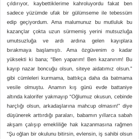
çıldırıyor, kaybettiklerime kahroluyordu fakat ben
sadece yüzümde ufak bir gülümseme ile tebessüm
edip geçiyordum. Ama malumunuz bu mutluluk bu
kazançlar çokta uzun sürmemiş yerini mutsuzluğa
umutsuzluğa ve ardı ardına gelen kayıplara
bırakmaya başlamıştı. Ama özgüvenim o kadar
yüksekti ki bana; “Ben yaparım! Ben kazanırım! Bu
kayıp nazar boncuğu olsun, siteye aidatımız olsun.”
gibi cümleleri kurmama, battıkça daha da batmama
vesile olmuştu. Anamın kış günü evde battaniye
altında kalorifer yakmayıp “Oğlumuz okusun, cebinde
harçlığı olsun, arkadaşlarına mahcup olmasın!” diye
düşünerek arttırdığı paraları, babamın yıllarca sabah
akşam çalışıp emekliliğe hak kazanmasına rağmen
“Şu oğlan bir okulunu bitirsin, evlensin, iş sahibi olsun