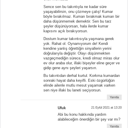
Sence sen bu takıntıyla ne kadar süre
yaşayabilirsin, onu çözmeye çalış! Kumar
böyle bırakılmaz. Kumarı bırakmak kumarı bir
daha düşünmemek demektir. Sen bu tarz
şeyler düşünüyorsan, hala ilerde kumar
kapısını açık bırakıyorsun.
Dostum kumar takıntısıyla yaşmana gerek
yok. Rahat ol. Oynamıyorum de! Kendi
kendine yanlış öğrettiğin sinyallerin yerini
doğrularıyla değiştir. Olayı düşünmekten
vazgeçmediğin sürece, kredi olmaz miras olur
ev olur araba olur, illaki bişeyler eline geçer ve
gidip gene aynı şeyleri yaşarsın.
Bu takıntıdan derhal kurtul. Korkma kumardan
sonraki hayat daha keyifli. Eski özgürlüğün
elinde ailenle mutlu mesut yaşamak varken
sen niye illaki bu laneti seçiyorsun.
Yanıtla
Ufuk
21 Eylül 2021 at 13:20
Abi bu konu hakkında yardım
alabileceğim önerdiğin bir şey var mı?
Yanıtla