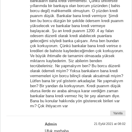
bankaların bana kredi vermemesi. Çünkü üniversite
yıllarımda bir bankaya olan borcum yüzünden ( bahis
borcu degil) mahkemelik olmuştum. O yüzden kredi
puanım düşük. Bankalar bana kredi vermiyor. Şimdi
ben bu borcu düzgün bir şekilde ödersem kredi puanım
yükselecek ve bankalar bana kredi vermeye
başlayacak. Şu an kredi puanım 1200 .4 ay falan
odesem düzenli olarak kredi alabilecek puanlara
geleceğimi söyledi banka çalışanı. Ama ben bundan
çok korkuyorum. Çünkü bankalar bana kredi verirse o
kredileri de bahiste kaybedeceğimden çok korkuyorum.
Ve büyük ihtimalle de tamamini olmasada yüksek
miktarını kaybederim. Siz abilerim benden
tecrübeleriniz. Ne yapmalıyım ben? Bu borcu düzenli
olarak ödemeli miyim? Yoksa bankaların bana kredi
vermemeleri için borcu bilinçli olarak aksatmali miyim?
Lütfen bana bir yol gösterin arkadaşlar. Ne yapmalıyım
ben? Bir yandan da korkuyorum. Kredi puanım düşük
olursa ilerde ev araba almaya karar verdiğim zaman
bankalar bana kredi vermez hiç bir şey alamam diye.
Bana bu konular hakkında yön gösterecek birileri var
mı? Çok ihtiyacım var
Yanıtla
Admin
21 Eylül 2021 at 08:02
Ufuk merhaba,