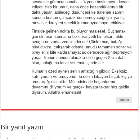
seviyeleri görmeden inatla illüzyonu beslemeye devam
ediyor. Hep bir umut, daha önce kazandıklarının bir
daha yaşanılabileceği düşüncesi ve tükenen sabrın
sonucu borcun çalışarak ödenemeyeceği gibi yanlış
mesajlar, bireyleri sürekli kumar oynamaya tetikliyor.
Finalde gelinen nokta bu oluyor maalesef. Suçlamak
gibi olmasın seni ama belki variyetli biri olsan, elde
avuçta ne varsa verebilirdin de! Çünkü borç batağı
büyüdükçe, çalışarak ödeme umudu tamamen söner ve
birey elini bile kaldıramayacak derecede ağır depresyon
yaşar. Bunun sonucu olarakta eline geçen 2 lira dahi
olsa, soluğu bu lanet sistemin içinde alır.
Kumarın özeti aynen senin anlattığın gibidir. Eksiksiz
katılıyorum ve umuyorum ki senin hikayen birçok kişiye
umut ışığı olacaktır. Mücadelende başarılarının
devamını diliyorum ve gerçek hayata tekrar hoş geldin
diyorum. Allah’a emanetsin!
Yanıtla
Bir yanıt yazın