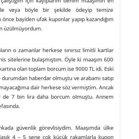
 çalıştığım için kayıplarım benim maaşımın en
le veya böyle bir şekilde ödeyip temize
n önce bayiden ufak kuponlar yapıp kazandığım
an üzülmüyordum.
rın o zamanlar herkese sınırsız limitli kartlar
his sitelerine bulaşmıştım. Öyle ki maaşım 600
kartına olan toplam borcum ise 9000 TL idi. Eski
e durumdan haberdar olmuştu ve arabamı satıp
amayacağıma dair herkese söz vermiştim. Ancak
 de 7 bin lira daha borcum olmuştu. Annem
efasında.
ankada güvenlik görevlisiydim. Maaşımda ülke
aklaşık 4 – 5 sene çok küçük rakamlarla kupon