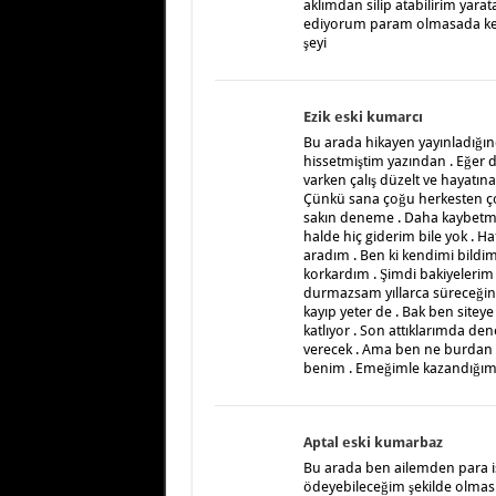
aklımdan silip atabilirim yar
ediyorum param olmasada ken
şeyi
Ezik eski kumarcı
Bu arada hikayen yayınladığı
hissetmiştim yazından . Eğer
varken çalış düzelt ve hayatı
Çünkü sana çoğu herkesten çok 
sakın deneme . Daha kaybetme
halde hiç giderim bile yok . Ha
aradım . Ben ki kendimi bildi
korkardım . Şimdi bakiyelerim a
durmazsam yıllarca süreceğini 
kayıp yeter de . Bak ben sitey
katlıyor . Son attıklarımda de
verecek . Ama ben ne burdan p
benim . Emeğimle kazandığım p
Aptal eski kumarbaz
Bu arada ben ailemden para i
ödeyebileceğim şekilde olması