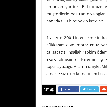
umursamıyorduk. Birbirimize v
müşterilerle bozulan diyaloglar
hazırda 600 bine yakın kredi ve 
1 adette 200 bin gecikmede kart
dükkanımız ve motorumuz var
çalışacağız. İnşallah rabbim öde
eksik olmasınlar kafamın i
toparlayacağız Allah’ın izniyle. M
ama siz siz olun kumarın en basit
Facebook
Twitter
Paylaş