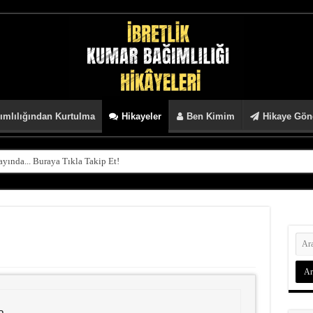
mlılığından Kurtulma
Hikayeler
Ben Kimim
Hikaye Gön
ında... Buraya Tıkla Takip Et!
a