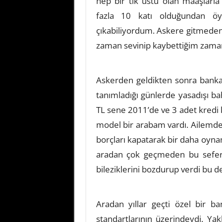
hep bir tık üstü olan maaşlarla
fazla 10 katı olduğundan öy
çıkabiliyordum. Askere gitmede
zaman sevinip kaybettiğim zam
Askerden geldikten sonra bankala
tanımladığı günlerde yasadışı ba
TL sene 2011’de ve 3 adet kredi 
model bir arabam vardı. Ailemd
borçları kapatarak bir daha oyn
aradan çok geçmeden bu sefer
bileziklerini bozdurup verdi bu d
Aradan yıllar geçti özel bir b
standartlarının üzerindeydi. Y