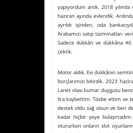
yapıyordum artık. 2018 yılında 
haziran ayında evlendik. Ardınd
ayrıldı işinden, oda bankacıy
Arabamızı satıp tazminatları ver
Sadece dükkân ve dükkâna 40 km
çektik.
Motor aldık. Evi dükkânın semtine
borçlarımızı bitirdik. 2023 hazir
Lanet olası kumar duygusu bend
lira kaybettim. Tövbe ettim ve t
destek oldu sağ olsun ve ben d
kadar hiçbir şeye bulaşmadım.
otururken onların slot oyunların