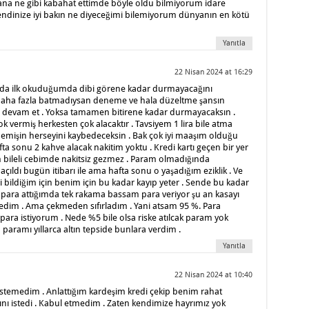
atana ne gibi kabahat ettimde böyle oldu bilmiyorum idare
dinize iyi bakın ne diyeceğimi bilemiyorum dünyanın en kötü
Yanıtla
22 Nisan 2024 at 16:29
nda ilk okuduğumda dibi görene kadar durmayacağını
 daha fazla batmadıysan deneme ve hala düzeltme şansın
na devam et . Yoksa tamamen bitirene kadar durmayacaksın .
vermiş herkesten çok alacaktır . Tavsiyem 1 lira bile atma
mişin herseyini kaybedeceksin . Bak çok iyi maaşım olduğu
fta sonu 2 kahve alacak nakitim yoktu . Kredi kartı geçen bir yer
m bileli cebimde nakitsiz gezmez . Param olmadığında
çıldı bugün itibarı ile ama hafta sonu o yaşadığım eziklik . Ve
bildiğim için benim için bu kadar kayıp yeter . Sende bu kadar
e para attığımda tek rakama bassam para veriyor şu an kasayı
nedim . Ama çekmeden sıfırladım . Yani atsam 95 %. Para
ara istiyorum . Nede %5 bile olsa riske atılcak param yok
aramı yıllarca altın tepside bunlara verdim .
Yanıtla
22 Nisan 2024 at 10:40
stemedim . Anlattığım kardeşim kredi çekip benim rahat
nı istedi . Kabul etmedim . Zaten kendimize hayrımız yok