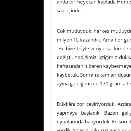
anda bir heyecan kapladı. Heme
saat içinde.
Çok mutluyduk, herkes mutluydu
milyon TL kazandık. Ama her gü
“Bu bize böyle veriyorsa, kimden a
değişti. Yediğimiz içtiğimiz dükk
haftasından itibaren kaybetmeye 
kaybettik. Sonra rakamları düş
ayına geldiğimizde 170 gram altı
Dükkânı zor çeviriyorduk. Ardın
yapmaya başladık. Bazen geliy
oyunlarında batıyorduk. En son d
verdik. Sayısız uykusuz geceler,