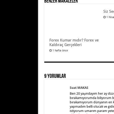
Benzer Makaleler
Siz Se
1 Nis
Forex Kumar mıdır? Forex ve
Kaldıraç Gerçekleri
1 hafta önce
9 Yorumlar
Suat MAKAS
Ben 20 yaşındayım her ay düz
bırakamıyorumda biliyorum b
bırakamıyorum dünyanın en kö
yapmadım belli olucak ve gi
istiyorum umarım param yeter 