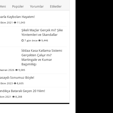
Yeni
Popüler
Yorumlar
Etiketler
arla Kaybolan Hayatım!
 Ekim 2021
11,043
Şikeli Maçlar Gerçek mi? Şike
Yöntemleri ve Skandallar
7 gün önce
9,446
İddaa Kasa Katlama Sistemi
Gerçekten Çalışır mı?
Martingale ve Kumar
Bağımlılığı
Haziran 2026
9,085
asaydı Sonumuz Böyle!
 Ekim 2023
8,605
ındıkça Batarak Geçen 20 Yılım!
Ekim 2021
8,288