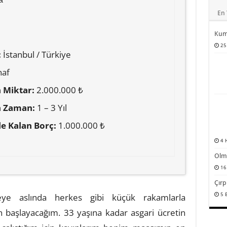
En 
Kum
25
:
İstanbul / Türkiye
naf
 Miktar:
2.000.000 ₺
n Zaman:
1 – 3 Yıl
le Kalan Borç:
1.000.000 ₺
4 
Olm
16
Çırp
5 
eye aslında herkes gibi küçük rakamlarla
 başlayacağım. 33 yaşına kadar asgari ücretin