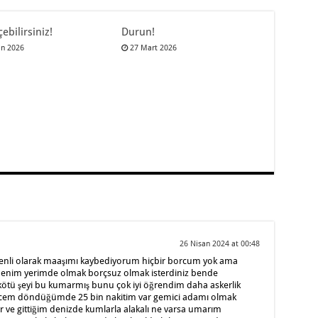
çebilirsiniz!
Durun!
an 2026
27 Mart 2026
26 Nisan 2024 at 00:48
enli olarak maaşımı kaybediyorum hiçbir borcum yok ama
enim yerimde olmak borçsuz olmak isterdiniz bende
tü şeyi bu kumarmış bunu çok iyi öğrendim daha askerlik
dicem döndüğümde 25 bin nakitim var gemici adamı olmak
ve gittiğim denizde kumlarla alakalı ne varsa umarım