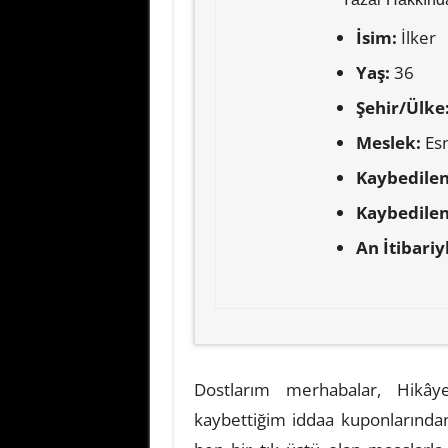
İsim:
İlker
Yaş:
36
Şehir/Ülke
Meslek:
Es
Kaybedilen
Kaybedile
An İtibariy
Dostlarım merhabalar, Hikây
kaybettiğim iddaa kuponlarından