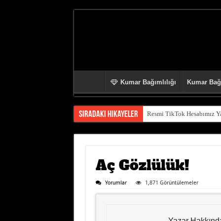
Kumar Bağımlılığı
Kumar Bağı
Sıradaki Hikayeler
Resmi TikTok Hesabımız Yay
Aç Gözlülük!
Yorumlar
1,871 Görüntülemeler
Yazar Hakkınd