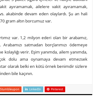
akit ayıramamak, ailelere vakit ayıramamak,
 vs. akabinde devam eden olaylardı. Şu an hali
170 gram altın borcumuz var.
ımız var. 1,2 milyon ederi olan bir arabamız,
. Arabamızı satmadan borçlarımızı ödemeye
me kolaylığı verir. Eşim yanımda, ailem yanımda,
çi çok dolu ama oynamaya devam etmezsek
iktar olarak belki en kötü örnek benimdir sizlere
inden bile kaçının.
Stumbleupon
LinkedIn
Pinterest