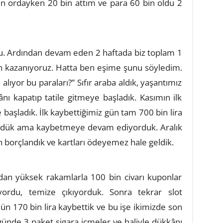
n ordayken 20 bin attım ve para 60 bin oldu 2
. Ardından devam eden 2 haftada biz toplam 1
n kazanıyoruz. Hatta ben eşime şunu söyledim.
lıyor bu paraları?” Sıfır araba aldık, yaşantımız
ânı kapatıp tatile gitmeye başladık. Kasımın ilk
başladık. İlk kaybettiğimiz gün tam 700 bin lira
ürdük ama kaybetmeye devam ediyorduk. Aralık
n borçlandık ve kartları ödeyemez hale geldik.
dan yüksek rakamlarla 100 bin civarı kuponlar
ordu, temize çıkıyorduk. Sonra tekrar slot
ün 170 bin lira kaybettik ve bu işe ikimizde son
 günde 3 paket sigara içmeler ve haliyle dükkânı