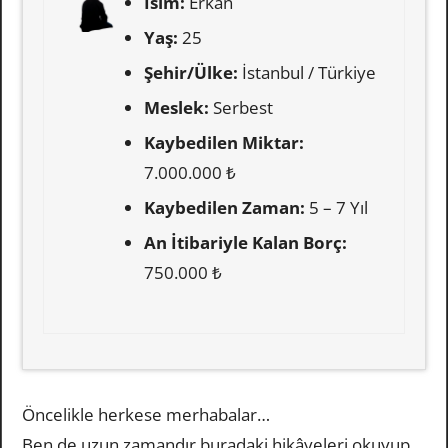
İsim:
Erkan
Yaş:
25
Şehir/Ülke:
İstanbul / Türkiye
Meslek:
Serbest
Kaybedilen Miktar:
7.000.000 ₺
Kaybedilen Zaman:
5 – 7 Yıl
An İtibariyle Kalan Borç:
750.000 ₺
Öncelikle herkese merhabalar…
Ben de uzun zamandır buradaki hikâyeleri okuyup