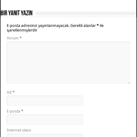
Bir yanıt yazın
E-posta adresiniz yayınlanmayacak.
Gerekli alanlar
*
ile
işaretlenmişlerdir
Yorum
*
Ad
*
E-posta
*
İnternet sitesi