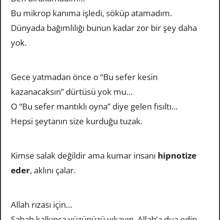
Bu mikrop kanıma işledi, söküp atamadım.
Dünyada bağımlılığı bunun kadar zor bir şey daha
yok.
Gece yatmadan önce o “Bu sefer kesin
kazanacaksın” dürtüsü yok mu…
O “Bu sefer mantıklı oyna” diye gelen fısıltı…
Hepsi şeytanın size kurduğu tuzak.
Kimse salak değildir ama kumar insanı
hipnotize
eder
, aklını çalar.
Allah rızası için…
Sabah kalkınca yüzünüzü yıkayın, Allah’a dua edin,