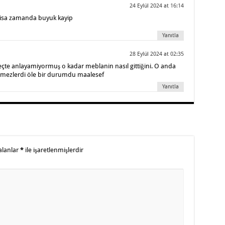
24 Eylül 2024 at 16:14
kisa zamanda buyuk kayip
Yanıtla
28 Eylül 2024 at 02:35
çte anlayamiyormuş o kadar meblanin nasıl gittiğini. O anda
emezlerdi öle bir durumdu maalesef
Yanıtla
alanlar
*
ile işaretlenmişlerdir