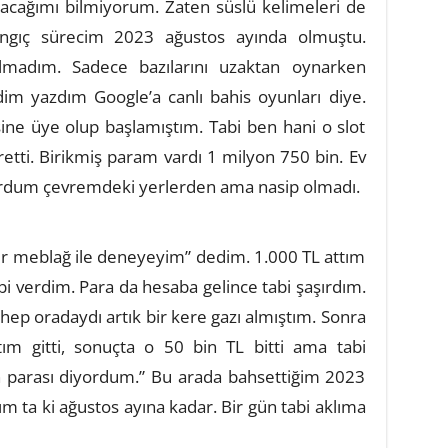
acağımı bilmiyorum. Zaten süslü kelimeleri de
gıç sürecim 2023 ağustos ayında olmuştu.
ırılmadım. Sadece bazılarını uzaktan oynarken
m yazdım Google’a canlı bahis oyunları diye.
sine üye olup başlamıştım. Tabi ben hani o slot
tti. Birikmiş param vardı 1 milyon 750 bin. Ev
ordum çevremdeki yerlerden ama nasip olmadı.
ir meblağ ile deneyeyim” dedim. 1.000 TL attım
bi verdim. Para da hesaba gelince tabi şaşırdım.
hep oradaydı artık bir kere gazı almıştım. Sonra
tım gitti, sonuçta o 50 bin TL bitti ama tabi
ın parası diyordum.” Bu arada bahsettiğim 2023
m ta ki ağustos ayına kadar. Bir gün tabi aklıma