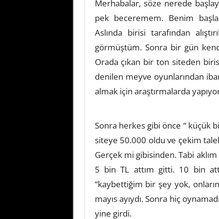
Merhabalar, söze nerede başlay
pek beceremem. Benim başlan
Aslında birisi tarafından alışt
görmüştüm. Sonra bir gün kendi
Orada çıkan bir ton siteden biri
denilen meyve oyunlarından ibare
almak için araştırmalarda yapıy
Sonra herkes gibi önce “ küçük b
siteye 50.000 oldu ve çekim tale
Gerçek mi gibisinden. Tabi aklım 
5 bin TL attım gitti. 10 bin at
“kaybettiğim bir şey yok, onlar
mayıs ayıydı. Sonra hiç oynamadı
yine girdi.