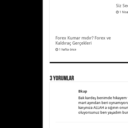
Siz Se
1 Nis
Forex Kumar mıdır? Forex ve
Kaldıraç Gerçekleri
1 hafta önce
3 Yorumlar
Bkap
Bak kardeş benimde hikayem v
mart ayından beri oynamıyorum
karşınıza ALLAH a sığının onu
oluyorsunuz ben yaşadım bu