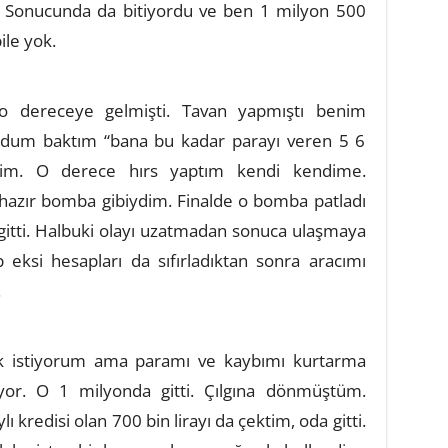
u. Sonucunda da bitiyordu ve ben 1 milyon 500
le yok.
 dereceye gelmişti. Tavan yapmıştı benim
urdum baktım “bana bu kadar parayı veren 5 6
dim. O derece hırs yaptım kendi kendime.
azır bomba gibiydim. Finalde o bomba patladı
gitti. Halbuki olayı uzatmadan sonuca ulaşmaya
eksi hesapları da sıfırladıktan sonra aracımı
.
k istiyorum ama paramı ve kaybımı kurtarma
or. O 1 milyonda gitti. Çılgına dönmüştüm.
kredisi olan 700 bin lirayı da çektim, oda gitti.