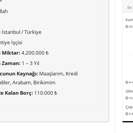
En 
lah
Kum
25
:
İstanbul / Türkiye
tiye İşçisi
 Miktar:
4.200.000 ₺
n Zaman:
1 – 3 Yıl
cunun Kaynağı:
Maaşlarım, Kredi
ediler, Arabam, Birikimim
4 
Olm
le Kalan Borç:
110.000 ₺
16
Çırp
5 