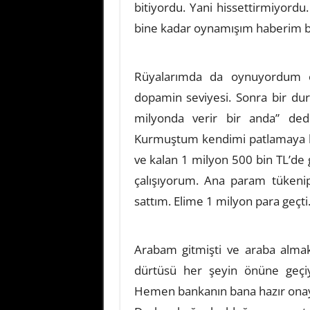
bitiyordu. Yani hissettirmiyord
bine kadar oynamışım haberim bi
Rüyalarımda da oynuyordum o
dopamin seviyesi. Sonra bir d
milyonda verir bir anda” de
Kurmuştum kendimi patlamaya h
ve kalan 1 milyon 500 bin TL’de 
çalışıyorum. Ana param tükenip 
sattım. Elime 1 milyon para geçti
Arabam gitmişti ve araba alma
dürtüsü her şeyin önüne geçiy
Hemen bankanın bana hazır onaylı 