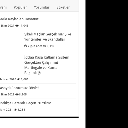
Yeni
Popüler
Yorumlar
Etiketler
arla Kaybolan Hayatım!
 Ekim 2021
11,043
Şikeli Maçlar Gerçek mi? Şike
Yöntemleri ve Skandallar
7 gün önce
9,446
İddaa Kasa Katlama Sistemi
Gerçekten Çalışır mı?
Martingale ve Kumar
Bağımlılığı
Haziran 2026
9,085
asaydı Sonumuz Böyle!
 Ekim 2023
8,605
ındıkça Batarak Geçen 20 Yılım!
Ekim 2021
8,288