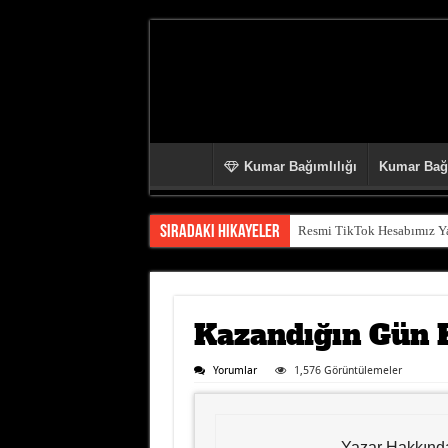
Kumar Bağımlılığı
Kumar Bağı
Sıradaki Hikayeler
Resmi TikTok Hesabımız Yay
Kazandığın Gün 
Yorumlar
1,576 Görüntülemeler
Yazar Hakkınd