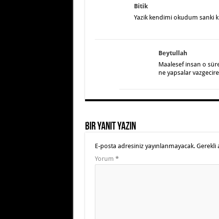
Bitik
Yazik kendimi okudum sanki 
Beytullah
Maalesef insan o süre
ne yapsalar vazgecir
Bir yanıt yazın
E-posta adresiniz yayınlanmayacak.
Gerekli 
Yorum
*