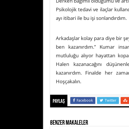
Derken bağımlı olduğumu ve artık
Psikolojik tedavi ve ilaçlar kul
ayı itibari ile bu işi sonlandırdım.
Arkadaşlar kolay para diye bir ş
ben kazanırdım.” Kumar insan
mutluluğu alıyor hayattan kopar
Halen kazanacağını düşünen
kazanırdım. Finalde her zaman
Hoşçakalın.
Facebook
Twitter
Paylaş
Benzer Makaleler