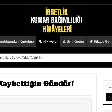
mlılığından Kurtulma
Hikayeler
Ben Kimim
Hikaye Gön
ında... Buraya Tıkla Takip Et!
Kaybettiğin Gündür!
a