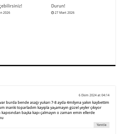
çebilirsiniz!
Durun!
an 2026
27 Mart 2026
6 Ekim 2024 at 04:14
ar burda bende asağı yukarı 7-8 ayda 4milyına yakın kaybettim
 inanki toparladım kayıpla yaşamayın güzel şeyler çıkıyor
n kapısından başka kapı çalmayın o zaman emin ellerde
nu
Yanıtla