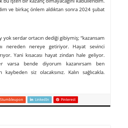
 bu işten bir kazanç olmayacağını kabullendim.
landım ve birkaç önlem aldıktan sonra 2024 şubat
ey yok serdar ortacın dediği gibiymiş; “kazansam
ı nereden nereye getiriyor. Hayat sevinci
ıyor. Yani kısacası hayat zindan hale geliyor.
ler varsa bende diyorum kazanırsam ben
 kaybeden siz olacaksınız. Kalın sağlıcakla.
Stumbleupon
LinkedIn
Pinterest