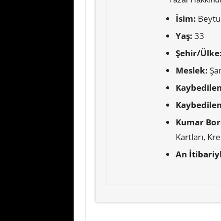
İsim:
Beytul
Yaş:
33
Şehir/Ülke
Meslek:
Şan
Kaybedilen
Kaybedile
Kumar Bor
Kartları, Kr
An İtibariy