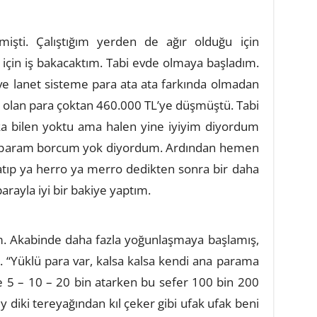
şti. Çalıştığım yerden de ağır olduğu için
için iş bakacaktım. Tabi evde olmaya başladım.
e lanet sisteme para ata ata farkında olmadan
L olan para çoktan 460.000 TL’ye düşmüştü. Tabi
 bilen yoktu ama halen yine iyiyim diyordum
 param borcum yok diyordum. Ardından hemen
tıp ya herro ya merro dedikten sonra bir daha
rayla iyi bir bakiye yaptım.
m. Akabinde daha fazla yoğunlaşmaya başlamış,
m. “Yüklü para var, kalsa kalsa kendi ana parama
 5 – 10 – 20 bin atarken bu sefer 100 bin 200
y diki tereyağından kıl çeker gibi ufak ufak beni