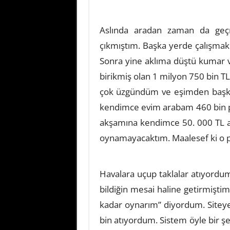
Aslında aradan zaman da geçmi
çıkmıştım. Başka yerde çalışmak 
Sonra yine aklıma düştü kumar v
birikmiş olan 1 milyon 750 bin T
çok üzgündüm ve eşimden başka
kendimce evim arabam 460 bin
akşamına kendimce 50. 000 TL a
oynamayacaktım. Maalesef ki o pa
Havalara uçup taklalar atıyordu
bildiğin mesai haline getirmişti
kadar oynarım” diyordum. Siteye
bin atıyordum. Sistem öyle bir şe