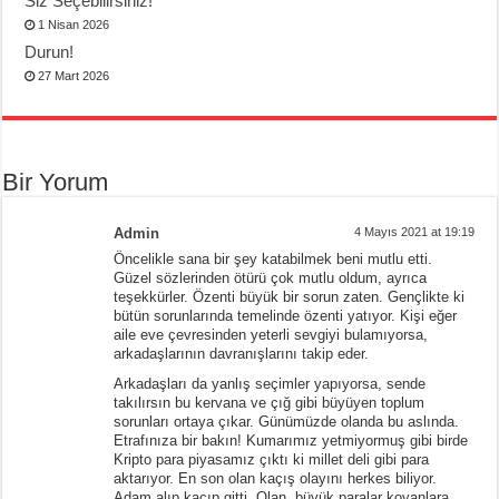
Siz Seçebilirsiniz!
1 Nisan 2026
Durun!
27 Mart 2026
Bir Yorum
Admin
4 Mayıs 2021 at 19:19
Öncelikle sana bir şey katabilmek beni mutlu etti.
Güzel sözlerinden ötürü çok mutlu oldum, ayrıca
teşekkürler. Özenti büyük bir sorun zaten. Gençlikte ki
bütün sorunlarında temelinde özenti yatıyor. Kişi eğer
aile eve çevresinden yeterli sevgiyi bulamıyorsa,
arkadaşlarının davranışlarını takip eder.
Arkadaşları da yanlış seçimler yapıyorsa, sende
takılırsın bu kervana ve çığ gibi büyüyen toplum
sorunları ortaya çıkar. Günümüzde olanda bu aslında.
Etrafınıza bir bakın! Kumarımız yetmiyormuş gibi birde
Kripto para piyasamız çıktı ki millet deli gibi para
aktarıyor. En son olan kaçış olayını herkes biliyor.
Adam alıp kaçıp gitti. Olan, büyük paralar koyanlara