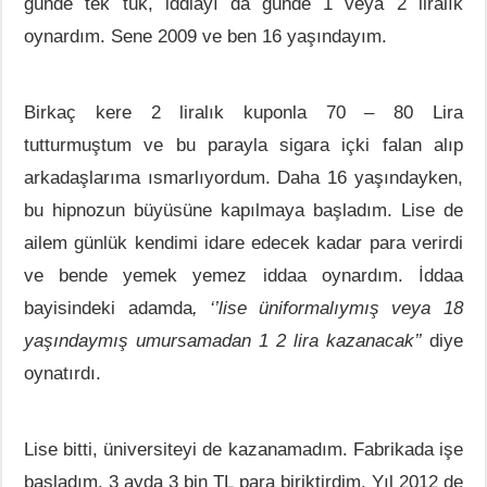
günde tek tük, iddiayı da günde 1 veya 2 liralık
oynardım. Sene 2009 ve ben 16 yaşındayım.
Birkaç kere 2 liralık kuponla 70 – 80 Lira
tutturmuştum ve bu parayla sigara içki falan alıp
arkadaşlarıma ısmarlıyordum. Daha 16 yaşındayken,
bu hipnozun büyüsüne kapılmaya başladım. Lise de
ailem günlük kendimi idare edecek kadar para verirdi
ve bende yemek yemez iddaa oynardım. İddaa
bayisindeki adamda
, ‘’lise üniformalıymış veya 18
yaşındaymış umursamadan 1 2 lira kazanacak’’
diye
oynatırdı.
Lise bitti, üniversiteyi de kazanamadım. Fabrikada işe
başladım. 3 ayda 3 bin TL para biriktirdim. Yıl 2012 de