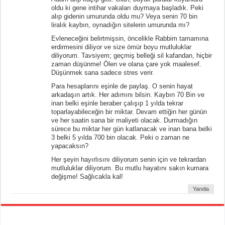
oldu ki gene intihar vakaları duymaya başladık. Peki
alıp gidenin umurunda oldu mu? Veya senin 70 bin
liralık kaybın, oynadığın sitelerin umurunda mı?
Evleneceğini belirtmişsin, öncelikle Rabbim tamamına
erdirmesini diliyor ve size ömür boyu mutluluklar
diliyorum. Tavsiyem; geçmiş belleği sil kafandan, hiçbir
zaman düşünme! Ölen ve olana çare yok maalesef.
Düşünmek sana sadece stres verir.
Para hesaplarını eşinle de paylaş. O senin hayat
arkadaşın artık. Her adımını bilsin. Kaybın 70 Bin ve
inan belki eşinle beraber çalışıp 1 yılda tekrar
toparlayabileceğin bir miktar. Devam ettiğin her günün
ve her saatin sana bir maliyeti olacak. Durmadığın
sürece bu miktar her gün katlanacak ve inan bana belki
3 belki 5 yılda 700 bin olacak. Peki o zaman ne
yapacaksın?
Her şeyin hayırlısını diliyorum senin için ve tekrardan
mutluluklar diliyorum. Bu mutlu hayatını sakın kumara
değişme! Sağlıcakla kal!
Yanıtla