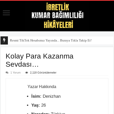
Resmi TikTok Hesabımız Yayında... Buraya Tıkla Takip Et!
Kolay Para Kazanma
Sevdası…
1 Yorum
2,118 Görüntülemeler
Yazar Hakkında
İsim:
Denizhan
Yaş:
26