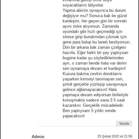
soyacaklarını biliyorlar.
Yapma abicim oynayınca bu durum
değişiyor mu? Sonuca bak be güzel
kardeşim, her geçen gün bir sonraki
ayını riske atıyorsun. Zamanda
oyundaki gibi hızlı geçmediği için
strese girip bunalımdan çıkmak için
gene para bulup bu laneti besliyorsun.
Dön bir arkana bak zaman çzelgesi
hazırla. Eğer farklı bir şey yaptıysan
bugüne kadar şu söylediklerimden
ayrı, o zaman bende hata var derim
sen oynamaya devam et kardeşim!
Kusura bakma zevkin doruklarını
yaşarken kimseyi tanımayan sen,
şimdi gerçekle yüzleşip savaşmaya
gelince ağlamayacaksın! Hala
yapmaya devam ediyorsan birileriyle
konuşmakta sadece sana 3 5 saat
kazandırır. Gerçeklik mücadeledir.
Ben yaptıysam 5 yıldır sende
yapacaksın!
Yanıtla
Admin
25 Şubat 2022 at 21:56