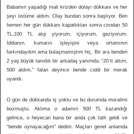
Babamın yaşadığı mali krizden dolayı dükkanı ve her
şeyi üstüme aldım. Olay bundan sonra başlıyor. Ben
hemen her gün dükkanı kapattıktan sonra cirodan 50
TL,100 TL alıp yiyorum, içiyorum, geziyorum.
İddianın, kumarın işleyişini veya ortamının
farkındaydım ama bulaşmamıştım hiç. Bir ara benden
2 yaş büyük tanıdık bir arkadaş yanımda; “20 tl attım,
500 aldım.” falan deyince bende ciddi bir merak
uyandı.
O gün de dükkanda iş yoktu ve bu durumda moralimi
bozmuştu. Aklıma o adamın 500 TL kazandığı
gelince, o heyecan bana bir anda çok tatlı geldi ve
“bende oynayacağım” dedim. Maçları genel anlamda