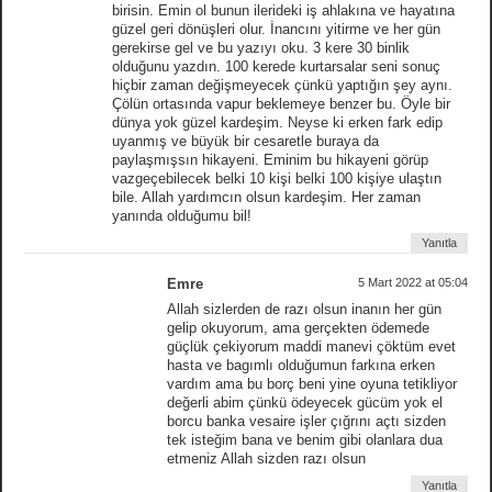
birisin. Emin ol bunun ilerideki iş ahlakına ve hayatına
güzel geri dönüşleri olur. İnancını yitirme ve her gün
gerekirse gel ve bu yazıyı oku. 3 kere 30 binlik
olduğunu yazdın. 100 kerede kurtarsalar seni sonuç
hiçbir zaman değişmeyecek çünkü yaptığın şey aynı.
Çölün ortasında vapur beklemeye benzer bu. Öyle bir
dünya yok güzel kardeşim. Neyse ki erken fark edip
uyanmış ve büyük bir cesaretle buraya da
paylaşmışsın hikayeni. Eminim bu hikayeni görüp
vazgeçebilecek belki 10 kişi belki 100 kişiye ulaştın
bile. Allah yardımcın olsun kardeşim. Her zaman
yanında olduğumu bil!
Yanıtla
Emre
5 Mart 2022 at 05:04
Allah sizlerden de razı olsun inanın her gün
gelip okuyorum, ama gerçekten ödemede
güçlük çekiyorum maddi manevi çöktüm evet
hasta ve bagımlı olduğumun farkına erken
vardım ama bu borç beni yine oyuna tetikliyor
değerli abim çünkü ödeyecek gücüm yok el
borcu banka vesaire işler çığrını açtı sizden
tek isteğim bana ve benim gibi olanlara dua
etmeniz Allah sizden razı olsun
Yanıtla