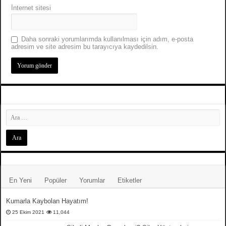
İnternet sitesi
Daha sonraki yorumlarımda kullanılması için adım, e-posta
adresim ve site adresim bu tarayıcıya kaydedilsin.
En Yeni
Popüler
Yorumlar
Etiketler
Kumarla Kaybolan Hayatım!
25 Ekim 2021
11,044