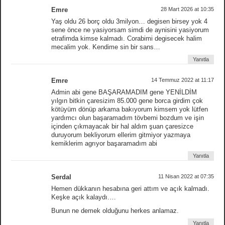
Emre
28 Mart 2026 at 10:35
Yaş oldu 26 borç oldu 3milyon… degisen birsey yok 4
sene önce ne yasiyorsam simdi de aynisini yasiyorum
etrafimda kimse kalmadı. Corabimi degisecek halim
mecalim yok. Kendime sin bir sans…
Yanıtla
Emre
14 Temmuz 2022 at 11:17
Admin abi gene BAŞARAMADIM gene YENİLDİM
yılgın bitkin çaresizim 85.000 gene borca girdim çok
kötüyüm dönüp arkama bakıyorum kimsem yok lütfen
yardımcı olun başaramadım tövbemi bozdum ve işin
içinden çıkmayacak bir hal aldım şuan çaresizce
duruyorum bekliyorum ellerim gitmiyor yazmaya
kemiklerim agrıyor başaramadım abi
Yanıtla
Serdal
11 Nisan 2022 at 07:35
Hemen dükkanın hesabına geri attım ve açık kalmadı.
Keşke açık kalaydı.…
Bunun ne demek olduğunu herkes anlamaz.
Yanıtla