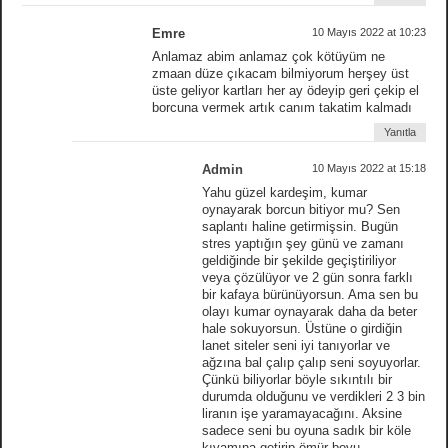
Emre
10 Mayıs 2022 at 10:23
Anlamaz abim anlamaz çok kötüyüm ne
zmaan düze çıkacam bilmiyorum herşey üst
üste geliyor kartları her ay ödeyip geri çekip el
borcuna vermek artık canım takatim kalmadı
Yanıtla
Admin
10 Mayıs 2022 at 15:18
Yahu güzel kardeşim, kumar
oynayarak borcun bitiyor mu? Sen
saplantı haline getirmişsin. Bugün
stres yaptığın şey günü ve zamanı
geldiğinde bir şekilde geçiştiriliyor
veya çözülüyor ve 2 gün sonra farklı
bir kafaya bürünüyorsun. Ama sen bu
olayı kumar oynayarak daha da beter
hale sokuyorsun. Üstüne o girdiğin
lanet siteler seni iyi tanıyorlar ve
ağzına bal çalıp çalıp seni soyuyorlar.
Çünkü biliyorlar böyle sıkıntılı bir
durumda olduğunu ve verdikleri 2 3 bin
liranın işe yaramayacağını. Aksine
sadece seni bu oyuna sadık bir köle
kıvamına getirip ömür boyu