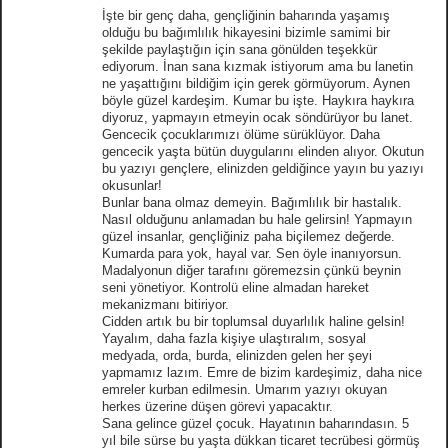
İşte bir genç daha, gençliğinin baharında yaşamış
olduğu bu bağımlılık hikayesini bizimle samimi bir
şekilde paylaştığın için sana gönülden teşekkür
ediyorum. İnan sana kızmak istiyorum ama bu lanetin
ne yaşattığını bildiğim için gerek görmüyorum. Aynen
böyle güzel kardeşim. Kumar bu işte. Haykıra haykıra
diyoruz, yapmayın etmeyin ocak söndürüyor bu lanet.
Gencecik çocuklarımızı ölüme sürüklüyor. Daha
gencecik yaşta bütün duygularını elinden alıyor. Okutun
bu yazıyı gençlere, elinizden geldiğince yayın bu yazıyı
okusunlar!
Bunlar bana olmaz demeyin. Bağımlılık bir hastalık.
Nasıl olduğunu anlamadan bu hale gelirsin! Yapmayın
güzel insanlar, gençliğiniz paha biçilemez değerde.
Kumarda para yok, hayal var. Sen öyle inanıyorsun.
Madalyonun diğer tarafını göremezsin çünkü beynin
seni yönetiyor. Kontrolü eline almadan hareket
mekanizmanı bitiriyor.
Cidden artık bu bir toplumsal duyarlılık haline gelsin!
Yayalım, daha fazla kişiye ulaştıralım, sosyal
medyada, orda, burda, elinizden gelen her şeyi
yapmamız lazım. Emre de bizim kardeşimiz, daha nice
emreler kurban edilmesin. Umarım yazıyı okuyan
herkes üzerine düşen görevi yapacaktır.
Sana gelince güzel çocuk. Hayatının baharındasın. 5
yıl bile sürse bu yaşta dükkan ticaret tecrübesi görmüş