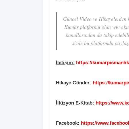
Güncel Video ve Hikayelerden h
Kumar platformu olan www.kum
kanallarından da takip edebili
sizde bu platformda paylaş
İletişim:
https://kumarpismanlikt
Hikaye Gönder:
https://kumarpi
İllüzyon E-Kitab:
https://www.ko
Facebook:
https://www.faceboo