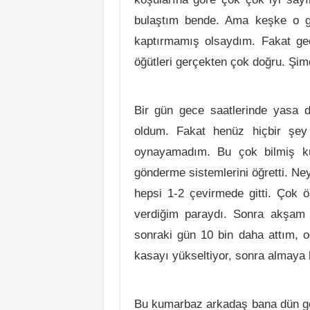
bulaştım bende. Ama keşke o gü
kaptırmamış olsaydım. Fakat geç
öğütleri gerçekten çok doğru. Şi
Bir gün gece saatlerinde yasa d
oldum. Fakat henüz hiçbir şey
oynayamadım. Bu çok bilmiş k
gönderme sistemlerini öğretti. Ne
hepsi 1-2 çevirmede gitti. Ço
verdiğim paraydı. Sonra akşam e
sonraki gün 10 bin daha attım, oda
kasayı yükseltiyor, sonra almaya
Bu kumarbaz arkadaş bana dün gec