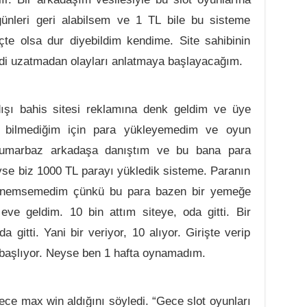
nleri geri alabilsem ve 1 TL bile bu sisteme
te olsa dur diyebildim kendime. Site sahibinin
mdi uzatmadan olayları anlatmaya başlayacağım.
ışı bahis sitesi reklamına denk geldim ve üye
 bilmediğim için para yükleyemedim ve oyun
umarbaz arkadaşa danıştım ve bu bana para
yse biz 1000 TL parayı yükledik sisteme. Paranın
k önemsemedim çünkü bu para bazen bir yemeğe
ve geldim. 10 bin attım siteye, oda gitti. Bir
 gitti. Yani bir veriyor, 10 alıyor. Girişte verip
 başlıyor. Neyse ben 1 hafta oynamadım.
e max win aldığını söyledi. “Gece slot oyunları