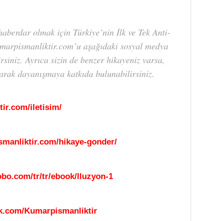
aberdar olmak için Türkiye’nin İlk ve Tek Anti-
arpismanliktir.com’u aşağıdaki sosyal medya
rsiniz. Ayrıca sizin de benzer hikayeniz varsa,
arak dayanışmaya katkıda bulunabilirsiniz.
ir.com/iletisim/
smanliktir.com/hikaye-gonder/
bo.com/tr/tr/ebook/lluzyon-1
k.com/Kumarpismanliktir