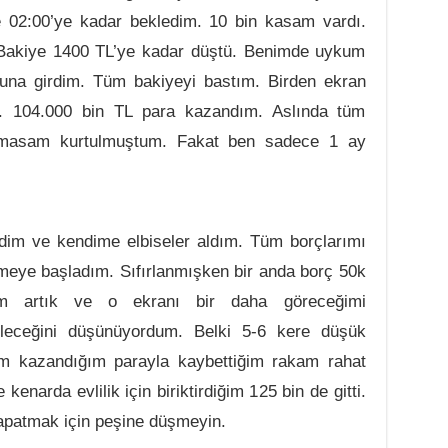
ce 02:00’ye kadar bekledim. 10 bin kasam vardı.
 Bakiye 1400 TL’ye kadar düştü. Benimde uykum
oyuna girdim. Tüm bakiyeyi bastım. Birden ekran
r. 104.000 bin TL para kazandım. Aslında tüm
amasam kurtulmuştum. Fakat ben sadece 1 ay
dim ve kendime elbiseler aldım. Tüm borçlarımı
emeye başladım. Sıfırlanmışken bir anda borç 50k
m artık ve o ekranı bir daha göreceğimi
eceğini düşünüyordum. Belki 5-6 kere düşük
m kazandığım parayla kaybettiğim rakam rahat
enarda evlilik için biriktirdiğim 125 bin de gitti.
kapatmak için peşine düşmeyin.