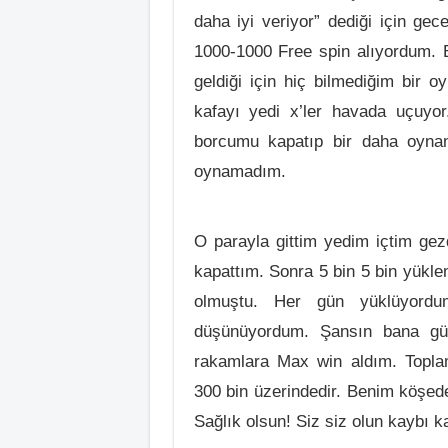
daha iyi veriyor” dediği için ge
1000-1000 Free spin alıyordum.
geldiği için hiç bilmediğim bir 
kafayı yedi x’ler havada uçuyo
borcumu kapatıp bir daha oyn
oynamadım.
O parayla gittim yedim içtim gez
kapattım. Sonra 5 bin 5 bin yükl
olmuştu. Her gün yüklüyordu
düşünüyordum. Şansın bana gül
rakamlara Max win aldım. Topla
300 bin üzerindedir. Benim köşede k
Sağlık olsun! Siz siz olun kaybı 