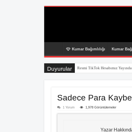
Kumar Bağımlılığı
Kumar Bağı
Duyurular
Resmi TikTok Hesabımız Yayında..
Sadece Para Kaybet
1 Yorum
1,978 Görüntülemeler
Yazar Hakkınd