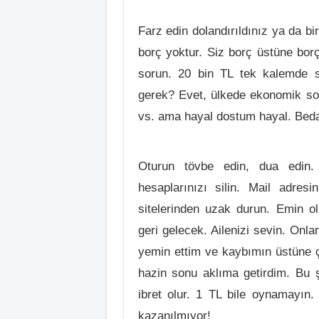
Farz edin dolandırıldınız ya da bir
borç yoktur. Siz borç üstüne bor
sorun. 20 bin TL tek kalemde 
gerek? Evet, ülkede ekonomik sor
vs. ama hayal dostum hayal. Beda
Oturun tövbe edin, dua edin.
hesaplarınızı silin. Mail adresi
sitelerinden uzak durun. Emin o
geri gelecek. Ailenizi sevin. Onl
yemin ettim ve kaybımın üstüne 
hazin sonu aklıma getirdim. Bu 
ibret olur. 1 TL bile oynamayın
kazanılmıyor!