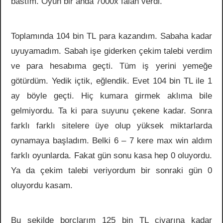
bastım. Oyun bir anda 7000x falan verdi.
Toplamında 104 bin TL para kazandım. Sabaha kadar
uyuyamadım. Sabah işe giderken çekim talebi verdim
ve para hesabıma geçti. Tüm iş yerini yemeğe
götürdüm. Yedik içtik, eğlendik. Evet 104 bin TL ile 1
ay böyle geçti. Hiç kumara girmek aklıma bile
gelmiyordu. Ta ki para suyunu çekene kadar. Sonra
farklı farklı sitelere üye olup yüksek miktarlarda
oynamaya başladım. Belki 6 – 7 kere max win aldım
farklı oyunlarda. Fakat gün sonu kasa hep 0 oluyordu.
Ya da çekim talebi veriyordum bir sonraki gün 0
oluyordu kasam.
Bu şekilde borçlarım 125 bin TL civarına kadar