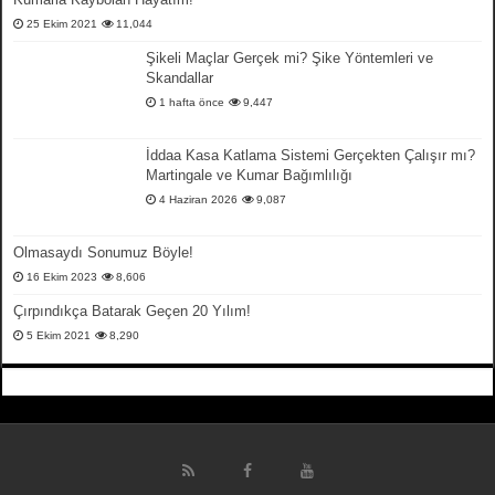
25 Ekim 2021
11,044
Şikeli Maçlar Gerçek mi? Şike Yöntemleri ve
Skandallar
1 hafta önce
9,447
İddaa Kasa Katlama Sistemi Gerçekten Çalışır mı?
Martingale ve Kumar Bağımlılığı
4 Haziran 2026
9,087
Olmasaydı Sonumuz Böyle!
16 Ekim 2023
8,606
Çırpındıkça Batarak Geçen 20 Yılım!
5 Ekim 2021
8,290