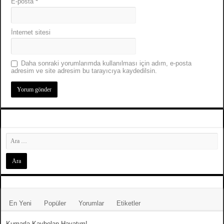
E-posta
*
İnternet sitesi
Daha sonraki yorumlarımda kullanılması için adım, e-posta
adresim ve site adresim bu tarayıcıya kaydedilsin.
En Yeni
Popüler
Yorumlar
Etiketler
Kumarla Kaybolan Hayatım!