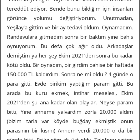
tereddüt ediyor. Bende bunu bildiğim için insanları
görünce yolumu değiştiriyorum. Unutmadan,
Yeşilay’a gittim ve bir ay tedavi oldum. Oynamadım.
Randevulara gitmedim sonra bir baktım yine bahis
oynuyorum. Bu defa çok ağır oldu. Arkadaşlar
demiştim ya her şey Ekim 2021’den sonra bu kadar
kötü oldu. Bir oynadım, bir girdim bahise bir haftada
150.000 TL kaldırdım. Sonra ne mi oldu ? 4 günde o
para gitti. Evde birikim yaptığım param gitti. Bu
arada bu kuru ekmek, intihar meselesi, Ekim
2021’den şu ana kadar olan olaylar. Neyse param
bitti, Yine anneme yalvardım zorla 20.000 aldım
(bizim tarla var köyde buğday ekmiştik onun
parasının bir kısmı) Annem verdi 20.000 o da bir
günde bitti. Psikolojim alt üst oldu. Telefonu sattım