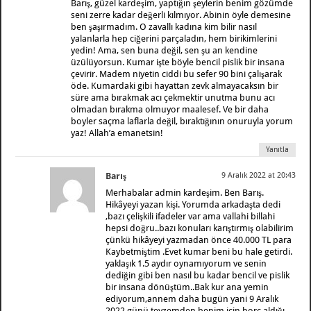
Barış, güzel kardeşim, yaptığın şeylerin benim gözümde
seni zerre kadar değerli kılmıyor. Abinin öyle demesine
ben şaşırmadım. O zavallı kadına kim bilir nasıl
yalanlarla hep ciğerini parçaladın, hem birikimlerini
yedin! Ama, sen buna değil, sen şu an kendine
üzülüyorsun. Kumar işte böyle bencil pislik bir insana
çevirir. Madem niyetin ciddi bu sefer 90 bini çalışarak
öde. Kumardaki gibi hayattan zevk almayacaksın bir
süre ama bırakmak acı çekmektir unutma bunu acı
olmadan bırakma olmuyor maalesef. Ve bir daha
boyler saçma laflarla değil, bıraktığının onuruyla yorum
yaz! Allah’a emanetsin!
Yanıtla
Barış
9 Aralık 2022 at 20:43
Merhabalar admin kardeşim. Ben Barış.
Hikâyeyi yazan kişi. Yorumda arkadaşta dedi
,bazı çelişkili ifadeler var ama vallahi billahi
hepsi doğru..bazı konuları karıştırmış olabilirim
çünkü hikâyeyi yazmadan önce 40.000 TL para
Kaybetmiştim .Evet kumar beni bu hale getirdi.
yaklaşık 1.5 aydır oynamıyorum ve senin
dediğin gibi ben nasıl bu kadar bencil ve pislik
bir insana dönüştüm..Bak kur ana yemin
ediyorum,annem daha bugün yani 9 Aralık
2022 günü teyzemden benim için borç aldığı