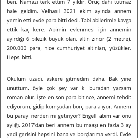
ben. Namazı terk ettim 7 yıldır. Oruç dahi tutmaz
hale geldim. Velhasıl 2021 ekim ayında annem
yemin etti evde para bitti dedi. Tabi abilerimle kavga
ettik kaç kere. Abimin evlenmesi için annemin
ayırdığı 6 bilezik büyük olan, altın zincir (2 metre),
200.000 para, nice cumhuriyet altınları, yüzükler.
Hepsi bitti.
Okulum uzadı, askere gitmedim daha. Bak yine
unuttum, öyle çok şey var ki buradan yazsam
roman olur. İşte en son para bitince, annemi tehdit
ediyorum, gidip komşudan borç para alıyor. Annem
bu parayı nerden mi getiriyor? Engelli abim var onu
aylığı. 2017’dan beri annem bu maaşı en fazla 3 ay
yedi gerisini hepsini bana ve borçlarıma verdi. Evde