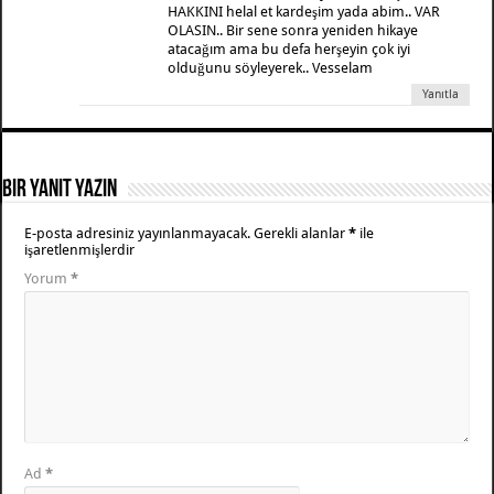
HAKKINI helal et kardeşim yada abim.. VAR
OLASIN.. Bir sene sonra yeniden hikaye
atacağım ama bu defa herşeyin çok iyi
olduğunu söyleyerek.. Vesselam
Yanıtla
Bir yanıt yazın
E-posta adresiniz yayınlanmayacak.
Gerekli alanlar
*
ile
işaretlenmişlerdir
Yorum
*
Ad
*