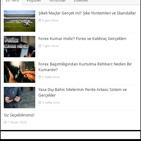
En Yeni
Popüler
Yorumlar
Etiketler
Şikeli Maçlar Gerçek mi? Şike Yöntemleri ve Skandallar
6 gün önce
Forex Kumar mıdır? Forex ve Kaldıraç Gerçekleri
7 gün önce
Forex Bağımlılığından Kurtulma Rehberi: Neden Bir
Kumardır?
2 hafta önce
Yasa Dışı Bahis Sitelerinin Perde Arkası: Sistem ve
Gerçekler
3 hafta önce
Siz Seçebilirsiniz!
1 Nisan 2026