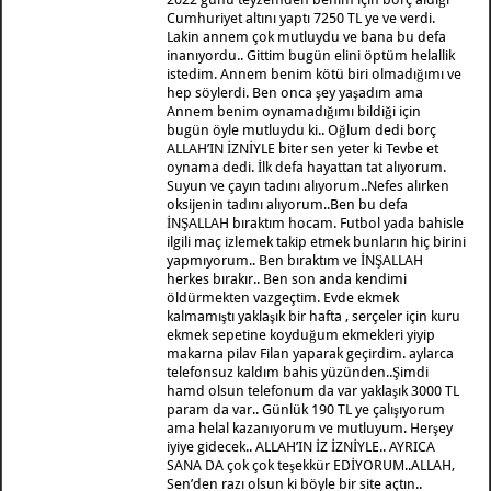
Cumhuriyet altını yaptı 7250 TL ye ve verdi.
Lakin annem çok mutluydu ve bana bu defa
inanıyordu.. Gittim bugün elini öptüm helallik
istedim. Annem benim kötü biri olmadığımı ve
hep söylerdi. Ben onca şey yaşadım ama
Annem benim oynamadığımı bildiği için
bugün öyle mutluydu ki.. Oğlum dedi borç
ALLAH’IN İZNİYLE biter sen yeter ki Tevbe et
oynama dedi. İlk defa hayattan tat alıyorum.
Suyun ve çayın tadını alıyorum..Nefes alırken
oksijenin tadını alıyorum..Ben bu defa
İNŞALLAH bıraktım hocam. Futbol yada bahisle
ilgili maç izlemek takip etmek bunların hiç birini
yapmıyorum.. Ben bıraktım ve İNŞALLAH
herkes bırakır.. Ben son anda kendimi
öldürmekten vazgeçtim. Evde ekmek
kalmamıştı yaklaşık bir hafta , serçeler için kuru
ekmek sepetine koyduğum ekmekleri yiyip
makarna pilav Filan yaparak geçirdim. aylarca
telefonsuz kaldım bahis yüzünden..Şimdi
hamd olsun telefonum da var yaklaşık 3000 TL
param da var.. Günlük 190 TL ye çalışıyorum
ama helal kazanıyorum ve mutluyum. Herşey
iyiye gidecek.. ALLAH’IN İZ İZNİYLE.. AYRICA
SANA DA çok çok teşekkür EDİYORUM..ALLAH,
Sen’den razı olsun ki böyle bir site açtın..