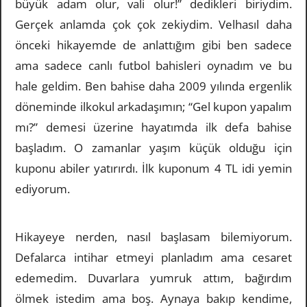
büyük adam olur, vali olur!” dedikleri biriydim.
Gerçek anlamda çok çok zekiydim. Velhasıl daha
önceki hikayemde de anlattığım gibi ben sadece
ama sadece canlı futbol bahisleri oynadım ve bu
hale geldim. Ben bahise daha 2009 yılında ergenlik
döneminde ilkokul arkadaşımın; “Gel kupon yapalım
mı?” demesi üzerine hayatımda ilk defa bahise
başladım. O zamanlar yaşım küçük olduğu için
kuponu abiler yatırırdı. İlk kuponum 4 TL idi yemin
ediyorum.
Hikayeye nerden, nasıl başlasam bilemiyorum.
Defalarca intihar etmeyi planladım ama cesaret
edemedim. Duvarlara yumruk attım, bağırdım
ölmek istedim ama boş. Aynaya bakıp kendime,