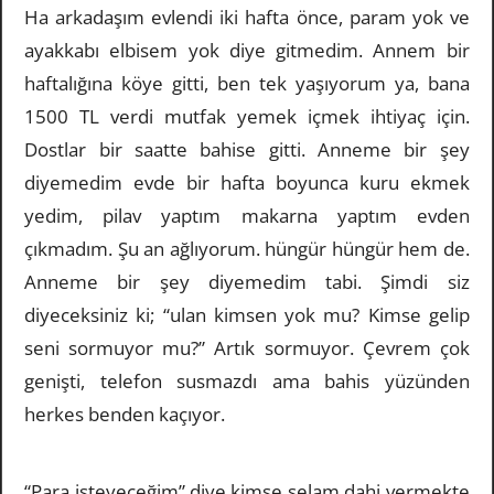
Ha arkadaşım evlendi iki hafta önce, param yok ve
ayakkabı elbisem yok diye gitmedim. Annem bir
haftalığına köye gitti, ben tek yaşıyorum ya, bana
1500 TL verdi mutfak yemek içmek ihtiyaç için.
Dostlar bir saatte bahise gitti. Anneme bir şey
diyemedim evde bir hafta boyunca kuru ekmek
yedim, pilav yaptım makarna yaptım evden
çıkmadım. Şu an ağlıyorum. hüngür hüngür hem de.
Anneme bir şey diyemedim tabi. Şimdi siz
diyeceksiniz ki; “ulan kimsen yok mu? Kimse gelip
seni sormuyor mu?” Artık sormuyor. Çevrem çok
genişti, telefon susmazdı ama bahis yüzünden
herkes benden kaçıyor.
“Para isteyeceğim” diye kimse selam dahi vermekte