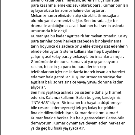
Bakın o kadar para, heyecan, adrenalin, çalışmadan
para kazanma, emeksiz zevk alarak para. Kumar bunları
aşılayarak sizi bir zombi haline dönüştürür.
Mekanizmanızı elinizden alıp sürekli tatlı mesajlara
olumlu yanıt vermenizi sağlar. Sen burada ağır bir
drama ile anlattığın o zavallı kadının hali senin aslında
umurunda bile değil.
Kumar işte bu kadar ağır tesirli bir mekanizmadır. Kolay
para tarihler boyu herkesi cezbeden bir olaydır ama
tarih boyunca da sadece onu elde etmeyi icat edenlerin
elinde olmuştur. Sistemi kullananlar hep büyüklere
çalışmış asıl kolay parayı zekasıyla bu insanlar almıştır.
Günümüzde de borsa kumar, at yarışı şans oyunu
casino, bit coin şu para bu para derken cep
telefonlarının içlerine kadarda inerek insanları hareket
edemez hale getirdiler. Düşündürmeden sürüyorlar
ağızlara balı, sonra sinsice yavaş yavaş donuna kadar
alıyorlar.
Sen hırs yaptıkça aslında bu sisteme daha iyi hizmet
edersin. Kafanızı kullanın. Bakın bu genç kardeşimiz
“İNTAHAR” diyor! Bir insanın bu hayatta düşünmeye
bile cesaret edemeyeceği tek şey kolay bir şekilde
finalde dillendirilebiliyor. Kumar dostlarım kumar!
Kumar finalde herkesi bu hale getirecektir! Getire-bilir
demiyorum. Kumar oynamaya devam eden herkes er
ya da geç bu finali yaşayacaktır.