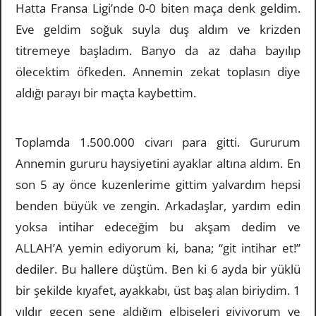
Hatta Fransa Ligi’nde 0-0 biten maça denk geldim.
Eve geldim soğuk suyla duş aldım ve krizden
titremeye başladım. Banyo da az daha bayılıp
ölecektim öfkeden. Annemin zekat toplasın diye
aldığı parayı bir maçta kaybettim.
Toplamda 1.500.000 civarı para gitti. Gururum
Annemin gururu haysiyetini ayaklar altına aldım. En
son 5 ay önce kuzenlerime gittim yalvardım hepsi
benden büyük ve zengin. Arkadaşlar, yardım edin
yoksa intihar edeceğim bu akşam dedim ve
ALLAH’A yemin ediyorum ki, bana; “git intihar et!”
dediler. Bu hallere düştüm. Ben ki 6 ayda bir yüklü
bir şekilde kıyafet, ayakkabı, üst baş alan biriydim. 1
yıldır geçen sene aldığım elbiseleri giyiyorum ve