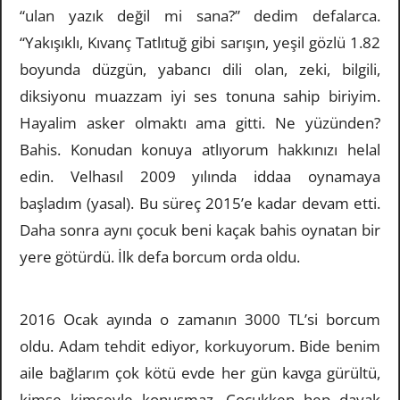
“ulan yazık değil mi sana?” dedim defalarca.
“Yakışıklı, Kıvanç Tatlıtuğ gibi sarışın, yeşil gözlü 1.82
boyunda düzgün, yabancı dili olan, zeki, bilgili,
diksiyonu muazzam iyi ses tonuna sahip biriyim.
Hayalim asker olmaktı ama gitti. Ne yüzünden?
Bahis. Konudan konuya atlıyorum hakkınızı helal
edin. Velhasıl 2009 yılında iddaa oynamaya
başladım (yasal). Bu süreç 2015’e kadar devam etti.
Daha sonra aynı çocuk beni kaçak bahis oynatan bir
yere götürdü. İlk defa borcum orda oldu.
2016 Ocak ayında o zamanın 3000 TL’si borcum
oldu. Adam tehdit ediyor, korkuyorum. Bide benim
aile bağlarım çok kötü evde her gün kavga gürültü,
kimse kimseyle konuşmaz. Çocukken hep dayak