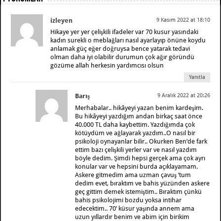
izleyen
9 Kasım 2022 at 18:10
Hikaye yer yer çelişkili ifadeler var 70 kusur yasındaki
kadın surekli o meblağları nasıl ayarlayıp önüne koydu
anlamak güç eğer doğruysa bence yatarak tedavi
olman daha iyi olabilir durumun çok ağır göründü
gözüme allah herkesin yardımcısı olsun
Yanıtla
Barış
9 Aralık 2022 at 20:26
Merhabalar.. hikâyeyi yazan benim kardeşim.
Bu hikâyeyi yazdığım andan birkaç saat önce
40.000 TL daha kaybettim. Yazdığımda çok
kötüydüm ve ağlayarak yazdım..O nasıl bir
psikoloji oynayanlar bilir.. Okurken Ben’de fark
ettim bazı çelişkili yerler var ve nasıl yazdım
böyle dedim. Şimdi hepsi gerçek ama çok ayrı
konular var ve hepsini burda açıklayamam.
Askere gitmedim ama uzman çavuş ‘tum
dedim evet, bıraktım ve bahis yüzünden askere
geç gittim demek istemiştim.. Bıraktım çünkü
bahis psikolojimi bozdu yoksa intihar
edecektim.. 70’ küsur yaşında annem ama
uzun yıllardır benim ve abim için birikim