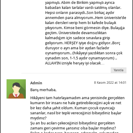
yapmıştı. Abim de Birikim yapmıştı ayrıca
babadan kalan tarlalar vardı satılmış olanlar.
Hepsi onların parasıydi..Son birkaç aydır
annemden para almıyorum..Hem üniveriste’de
kalan dersleri verip hem bi kafede bulaşık
yıkıyorum. Kimse beni görmesin diye. Bulaşığa
geçtim. Üniversitede devamsızlıktan
kalmadığım için sadece sınavlara girip
geliyorum. HERŞEY iyiye doğru gidiyor..Borç
duruyor o ayrı ama bir aydan fazladır
oynamıyorum.. (hikâyeyi yazdıktan sonra çok
oynadım son, 1-1.5 aydır oynamıyorum) ..
ALLAH’IN izniyle herşey iyi olacak…
Yanıtla
Admin
8 Kasım 2022 at 14:01
Barış merhaba,
Hikâyeni tam hatırlayamadım ama yenisinde gerçekten
kumarın bir insanı ne hale getirebileceğini açık ve net
bir kez daha şahit oldum. Kumarı çocuk oyuncağı
sananlar, nasıl bir tepki vereceğinizi bilseydiniz başlar
mıydınız?
Şu an bu acıları çekeceğinizi bilseydiniz gerçekten
zamanı geri çevirme şansınız olsa başlar mıydınız?