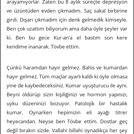
arayamıyorlar. Zaten bu 8 aylık süreçte depresyon
ve üzüntüden evden çıkmadım. Saç sakal birbirine
girdi. Dışarı çıkmadım için denk gelmedik kimseyle.
Ben çok uzattım biliyorum ama daha öyle şeyler var
ki. Ben bu gece Kur-an’a el bastım son kere
kendime inanarak. Tövbe ettim.
Çünkü haramdan hayır gelmez. Bahis ve kumardan
hayır gelmez. Tüm maçlar ayarlı kaldı ki öyle olmasa
yine de kaybedeceksiniz. Kumar uyuşturucu ile aynı.
Beyni öldürüp sizin kişiliğinizi ve hormon yapınızı,
uyku düzeninizi bozuyor. Patolojik bir hastalık
kumar. Oynarken hepimizin eli ayağı titrer
heyecandan. Neyse ben Tövbe ettim. Dostlar geç
değil bırakın sizde. Vallahi billahi oynadıkça her şey