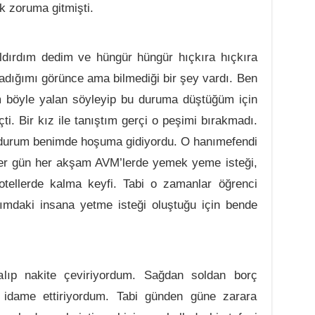
 zoruma gitmişti.
dırdım dedim ve hüngür hüngür hıçkıra hıçkıra
adığımı görünce ama bilmediği bir şey vardı. Ben
m böyle yalan söyleyip bu duruma düştüğüm için
i. Bir kız ile tanıştım gerçi o peşimi bırakmadı.
u durum benimde hoşuma gidiyordu. O hanımefendi
. Her gün her akşam AVM’lerde yemek yeme isteği,
 otellerde kalma keyfi. Tabi o zamanlar öğrenci
mdaki insana yetme isteği oluştuğu için bende
lıp nakite çeviriyordum. Sağdan soldan borç
ı idame ettiriyordum. Tabi günden güne zarara