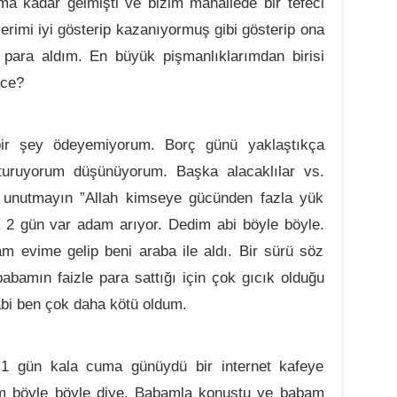
ma kadar gelmişti ve bizim mahallede bir tefeci
lerimi iyi gösterip kazanıyormuş gibi gösterip ona
para aldım. En büyük pişmanlıklarımdan birisi
zce?
ir şey ödeyemiyorum. Borç günü yaklaştıkça
turuyorum düşünüyorum. Başka alacaklılar vs.
 unutmayın ”Allah kimseye gücünden fazla yük
2 gün var adam arıyor. Dedim abi böyle böyle.
m evime gelip beni araba ile aldı. Bir sürü söz
abamın faizle para sattığı için çok gıcık olduğu
abi ben çok daha kötü oldum.
1 gün kala cuma günüydü bir internet kafeye
im böyle böyle diye. Babamla konuştu ve babam