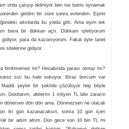
am orda çalışıp didiniyor ben ise bahis oynamak
skerden geldim bir süre sonra evlendim. Eşimi
ğündeki altınlarda bu yolda gitti. Ama eşim tek
am bana bir dükkan açtı. Dükkanı işletiyorum
 gidiyor, para da kazanıyorum. Fakat öyle lanet
is sitelerine gidiyor.
a biriktiremez mi? Hesabında parası olmaz mı?
lsanız sizi bu hale sokuyor. Biraz borcum var
Maddi şeyler bir şekilde çözülüyor hep böyle
sin. Dostlarım, abilerim 1 milyon TL bile zararın
en dönersen dön dön ama. Dönmezsen ne olacak
ün iki gün kazanacaksın, sonra 10 gün içeri
yük bir adım attım. Dün gece son 10 bin TL mi
ikten sonra tarihe baktım. “Babamın doğum