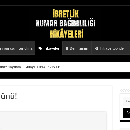
ılığından Kurtulma
Hikayeler
Ben Kimim
Hikaye Gönder
mız Yayında... Buraya Tıkla Takip Et!
Günü!
a