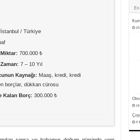
En 
Kum
25
İstanbul / Türkiye
af
 Miktar:
700.000 ₺
 Zaman:
7 – 10 Yıl
cunun Kaynağı:
Maaş, kredi, kredi
den borçlar, dükkan cürosu
le Kalan Borç:
300.000 ₺
Olm
16
Çırp
5 
şımdan sonra ve babamın doğum gününde yeni