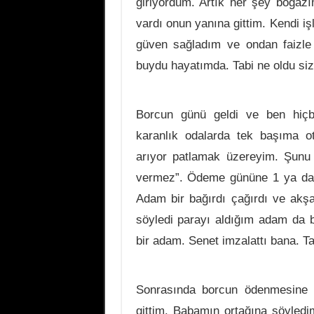
giriyordum. Artık her şey boğazı
vardı onun yanına gittim. Kendi iş
güven sağladım ve ondan faizle 
buydu hayatımda. Tabi ne oldu si
Borcun günü geldi ve ben hiçb
karanlık odalarda tek başıma o
arıyor patlamak üzereyim. Şunu
vermez”. Ödeme gününe 1 ya da 
Adam bir bağırdı çağırdı ve akşa
söyledi parayı aldığım adam da b
bir adam. Senet imzalattı bana. T
Sonrasında borcun ödenmesine 
gittim. Babamın ortağına söyled