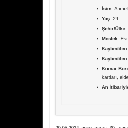
İsim:
Ahmet
Yaş:
29
Şehir/Ülke:
Meslek:
Esn
Kaybedilen
Kaybedilen
Kumar Bor
kartları, el
An İtibariy
20.05.2024 gece yarısı 30. ya