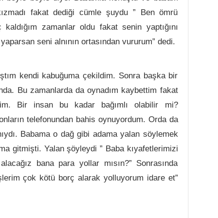
 kızmadı fakat dediği cümle şuydu ” Ben ömrü
 kaldığım zamanlar oldu fakat senin yaptığını
yaparsan seni alnının ortasından vururum” dedi.
ıştım kendi kabuğuma çekildim. Sonra başka bir
sında. Bu zamanlarda da oynadım kaybettim fakat
tim. Bir insan bu kadar bağımlı olabilir mi?
 onların telefonundan bahis oynuyordum. Orda da
nıydı. Babama o dağ gibi adama yalan söylemek
a gitmişti. Yalan şöyleydi ” Baba kıyafetlerimizi
alacağız bana para yollar mısın?” Sonrasında
lerim çok kötü borç alarak yolluyorum idare et”