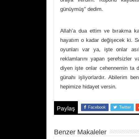
günüymüş” dedim.
Allah’a dua ettim ve bırakma 
hayatım o kadar değişecek ki. So
oyunları var ya, işte onlar a
reklamlarını yapan şerefsizler 
diyen işte onlar cehennemin ta d
günahı işliyorlardır. Abilerim ben
hepimize hidayet versin.
Facebook
Twitter
Paylaş
Benzer Makaleler