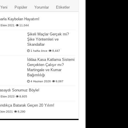
Yeni
Popüler
Yorumlar
Etiketler
arla Kaybolan Hayatım!
 Ekim 2021
11,044
Şikeli Maçlar Gerçek mi?
Şike Yöntemleri ve
Skandallar
1 hafta önce
9,447
İddaa Kasa Katlama Sistemi
Gerçekten Çalışır mı?
Martingale ve Kumar
Bağımlılığı
4 Haziran 2026
9,087
asaydı Sonumuz Böyle!
 Ekim 2023
8,605
ındıkça Batarak Geçen 20 Yılım!
Ekim 2021
8,290