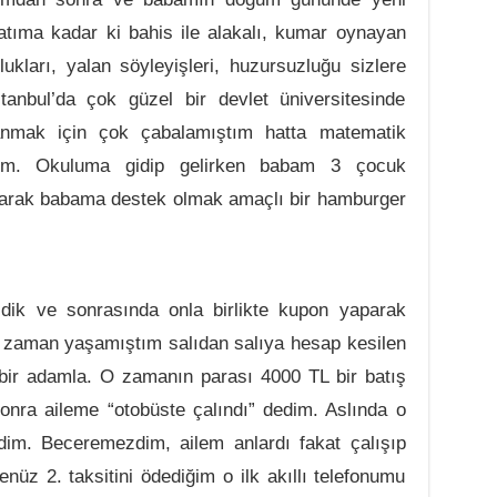
tıma kadar ki bahis ile alakalı, kumar oynayan
rlukları, yalan söyleyişleri, huzursuzluğu sizlere
tanbul’da çok güzel bir devlet üniversitesinde
anmak için çok çabalamıştım hatta matematik
ştım. Okuluma gidip gelirken babam 3 çocuk
larak babama destek olmak amaçlı bir hamburger
ldik ve sonrasında onla birlikte kupon yaparak
o zaman yaşamıştım salıdan salıya hesap kesilen
bir adamla. O zamanın parası 4000 TL bir batış
nra aileme “otobüste çalındı” dedim. Aslında o
im. Beceremezdim, ailem anlardı fakat çalışıp
nüz 2. taksitini ödediğim o ilk akıllı telefonumu