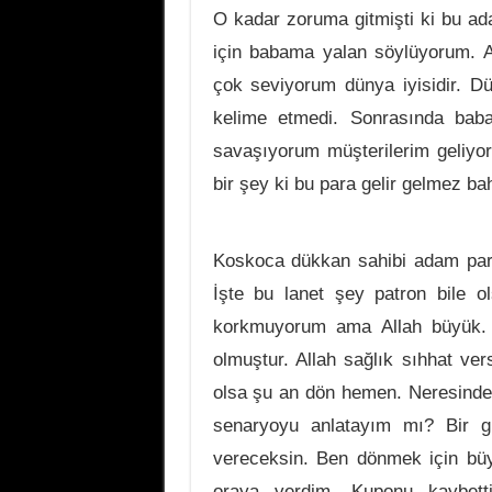
O kadar zoruma gitmişti ki bu ad
için babama yalan söylüyorum. A
çok seviyorum dünya iyisidir. Dü
kelime etmedi. Sonrasında bab
savaşıyorum müşterilerim geliyor
bir şey ki bu para gelir gelmez bah
Koskoca dükkan sahibi adam par
İşte bu lanet şey patron bile o
korkmuyorum ama Allah büyük. 
olmuştur. Allah sağlık sıhhat ver
olsa şu an dön hemen. Neresind
senaryoyu anlatayım mı? Bir g
vereceksin. Ben dönmek için bü
oraya verdim. Kuponu kaybett