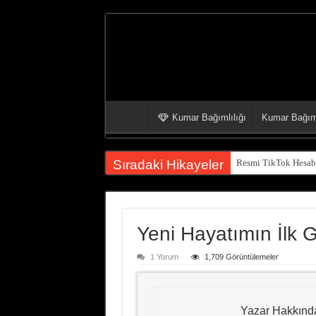
Kumar Bağımlılığı
Kumar Bağıml
Sıradaki Hikayeler
Resmi TikTok Hesabı
Yeni Hayatımın İlk 
1 Yorum
1,709 Görüntülemeler
Yazar Hakkınd