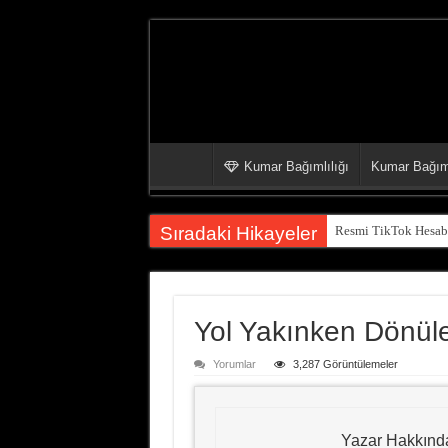
Kumar Bağımlılığı
Kumar Bağıml
Sıradaki Hikayeler
Resmi TikTok Hesabı
Yol Yakınken Dönüleb
Yorumlar
3,287 Görüntülemeler
Yazar Hakkınd