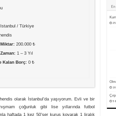
En 
ou
Kum
25
Istanbul / Türkiye
hendis
 Miktar:
200.000 ₺
 Zaman:
1 – 3 Yıl
le Kalan Borç:
0 ₺
Olm
16
Çırp
ndis olarak İstanbul’da yaşıyorum. Evli ve bir
5 
ışmam çoğunluk gibi lise yıllarında futbol
mla haftada 1 kez 50’şer kuruş koyarak 1 liralık