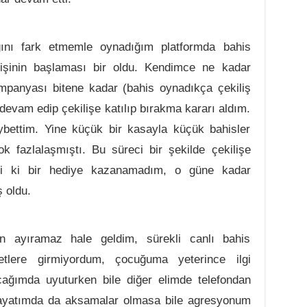
ğını fark etmemle oynadığım platformda bahis
lişinin başlaması bir oldu. Kendimce ne kadar
mpanyası bitene kadar (bahis oynadıkça çekiliş
devam edip çekilişe katılıp bırakma kararı aldım.
bettim. Yine küçük bir kasayla küçük bahisler
fazlalaşmıştı. Bu süreci bir şekilde çekilişe
bii ki bir hediye kazanamadım, o güne kadar
 oldu.
 ayıramaz hale geldim, sürekli canlı bahis
tlere girmiyordum, çocuğuma yeterince ilgi
ğımda uyuturken bile diğer elimde telefondan
hayatımda da aksamalar olmasa bile agresyonum