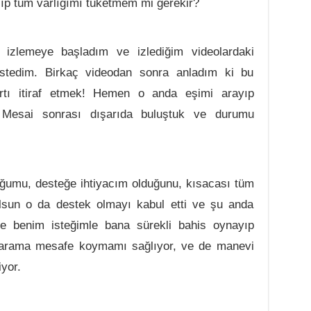
çalıp tüm varlığımı tüketmem mi gerekir?
 izlemeye başladım ve izlediğim videolardaki
istedim. Birkaç videodan sonra anladım ki bu
şartı itiraf etmek! Hemen o anda eşimi arayıp
 Mesai sonrası dışarıda buluştuk ve durumu
ğumu, desteğe ihtiyacım olduğunu, kısacası tüm
olsun o da destek olmayı kabul etti ve şu anda
e benim isteğimle bana sürekli bahis oynayıp
a arama mesafe koymamı sağlıyor, ve de manevi
yor.