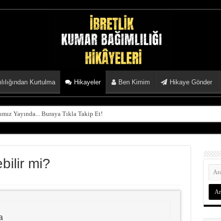
ılığından Kurtulma
Hikayeler
Ben Kimim
Hikaye Gönder
mız Yayında... Buraya Tıkla Takip Et!
ilir mi?
a