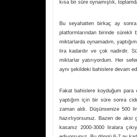
kısa bir süre oynamıştık, toplamd
Bu seyahatten birkaç ay sonra
platformlarından birinde sürekl
miktarlarda oynamadım, yaptığım
lira kadardır ve çok nadirdir. S
miktarlar yatırıyordum. Her sef
aynı şekildeki bahislere devam e
Fakat bahislere koyduğum para 
yaptığım için bir süre sonra cid
zaman aldı. Düşünsenize 500 lira
hazırlıyorsunuz. Bazen de aksi g
kasanız 2000-3000 liralara çıkı
ediyorsunuz. Bu döngü 6-7 ay kad