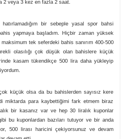
a 2 veya 3 kez en fazla 2 saat.
 hatırlamadığım bir sebeple yasal spor bahsi
i bahis yapmaya başladım. Hiçbir zaman yüksek
 maksimum tek seferdeki bahis sanırım 400-500
ürekli olasılığı çok düşük olan bahislere küçük
erinde kasam tükendikçe 500 lira daha yükleyip
diyordum.
çok küçük olsa da bu bahislerden sayısız kere
di miktarda para kaybettiğimi fark etmem biraz
lık bir kasanız var ve hep 30 liralık kuponlar
ibi bu kuponlardan bazıları tutuyor ve bir anda
yor, 500 lirası haricini çekiyorsunuz ve devam
ar devam etti.