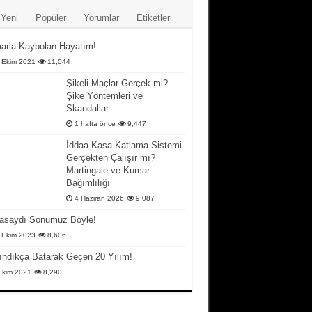
Yeni
Popüler
Yorumlar
Etiketler
arla Kaybolan Hayatım!
 Ekim 2021
11,044
Şikeli Maçlar Gerçek mi?
Şike Yöntemleri ve
Skandallar
1 hafta önce
9,447
İddaa Kasa Katlama Sistemi
Gerçekten Çalışır mı?
Martingale ve Kumar
Bağımlılığı
4 Haziran 2026
9,087
asaydı Sonumuz Böyle!
 Ekim 2023
8,606
ındıkça Batarak Geçen 20 Yılım!
Ekim 2021
8,290