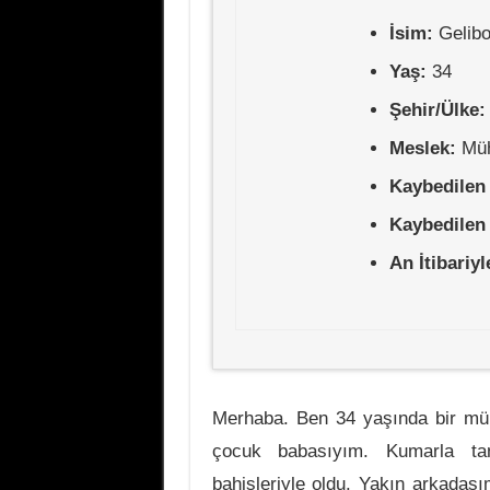
İsim:
Gelib
Yaş:
34
Şehir/Ülke:
Meslek:
Mü
Kaybedilen
Kaybedilen
An İtibariy
Merhaba. Ben 34 yaşında bir mühe
çocuk babasıyım. Kumarla tan
bahisleriyle oldu. Yakın arkadaşı