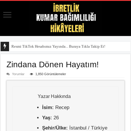
Resmi TikTok Hesabımız Yayında... Buraya Tıkla Takip Et!
Zindana Dönen Hayatım!
Yorumlar
1,850 Görüntülemeler
Yazar Hakkında
İsim:
Recep
Yaş:
26
Şehir/Ülke:
İstanbul / Türkiye