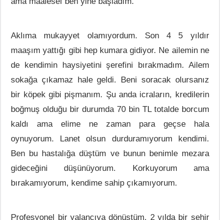
ama maalesef ben yine başladım.
Aklıma mukayyet olamıyordum. Son 4 5 yıldır
maaşım yattığı gibi hep kumara gidiyor. Ne ailemin ne
de kendimin haysiyetini şerefini bırakmadım. Ailem
sokağa çıkamaz hale geldi. Beni soracak olursanız
bir köpek gibi pişmanım. Şu anda icraların, kredilerin
boğmuş olduğu bir durumda 70 bin TL totalde borcum
kaldı ama elime ne zaman para geçse hala
oynuyorum. Lanet olsun durduramıyorum kendimi.
Ben bu hastalığa düştüm ve bunun benimle mezara
gideceğini düşünüyorum. Korkuyorum ama
bırakamıyorum, kendime sahip çıkamıyorum.
Profesyonel bir yalancıya dönüştüm. 2 yılda bir şehir