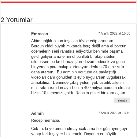
2 Yorumlar
Emrecan
7 Aralık 2022 at 15:05
Abim sağlık olsun inşallah tövbe edip arınırsın.
Borcun ciddi büyük miktarda borç değil ama el borcun
ödemelerin seni rahatsız ediyordur benimde başıma
geldi geliyor ama emin ol bu illeti bırakıp siteleri
silmessen bu kredi arayışları devam edecek ve gene
bir yerden para bulup kurtarayım derken 70 e bir sıfır
daha atarsın.. Bu adminin youtube da paylaştığı
videoları canı gönülden izleyip uygularsan uygularsak
arınabiliriz.. Benimde çıkış yolum yok üstelik ailenin
mali sıkıntısından ayrı benim 400 milyar borcum olması
bizim 10 senemizi çaldı. Rabbim güzel bir kapı açsın
Yanıtla
Admin
7 Aralık 2022 at 13:19
Recep merhaba,
Çok fazla yorumum olmayacak ama her gün aynı şeyi
yapıp farklı şeyler beklemek dünyanın en büyük