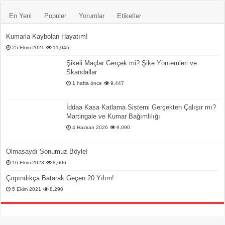
En Yeni
Popüler
Yorumlar
Etiketler
Kumarla Kaybolan Hayatım!
25 Ekim 2021
11,045
Şikeli Maçlar Gerçek mi? Şike Yöntemleri ve
Skandallar
1 hafta önce
9,447
İddaa Kasa Katlama Sistemi Gerçekten Çalışır mı?
Martingale ve Kumar Bağımlılığı
4 Haziran 2026
9,090
Olmasaydı Sonumuz Böyle!
16 Ekim 2023
8,606
Çırpındıkça Batarak Geçen 20 Yılım!
5 Ekim 2021
8,290