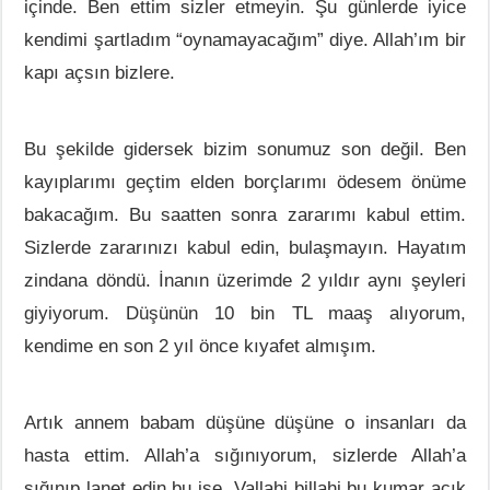
içinde. Ben ettim sizler etmeyin. Şu günlerde iyice
kendimi şartladım “oynamayacağım” diye. Allah’ım bir
kapı açsın bizlere.
Bu şekilde gidersek bizim sonumuz son değil. Ben
kayıplarımı geçtim elden borçlarımı ödesem önüme
bakacağım. Bu saatten sonra zararımı kabul ettim.
Sizlerde zararınızı kabul edin, bulaşmayın. Hayatım
zindana döndü. İnanın üzerimde 2 yıldır aynı şeyleri
giyiyorum. Düşünün 10 bin TL maaş alıyorum,
kendime en son 2 yıl önce kıyafet almışım.
Artık annem babam düşüne düşüne o insanları da
hasta ettim. Allah’a sığınıyorum, sizlerde Allah’a
sığınıp lanet edin bu işe. Vallahi billahi bu kumar açık