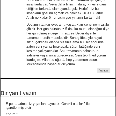
insanlarda var. Veya daha bilinci hala açık neyle dans
ettiğinin farkında olamayanda çok. Hedefimiz bu
insanların gözünü açmak ve gelecek 20 30 50 artık
Allah ne kadar ömür biçmişse yıllarını kurtarmak!
Dopamin tatlıdır evet ama yaşattıkları cehennem azabı
gibidir. Her gün ölürsünüz 5 dakika mutlu olacağım diye
her gün ölmeye değer mi sizce? Değer diyenler,
tamamen tercih meselesidir. Sonuç itibariyle hayat
sizin, çekecek olanda sizsiniz ama bu illet sonunda
zaten seni yalnız bırakacak, sütün bittiğinde seni
kesime yollayacaklar. Asıl travmanın babasını o
sahneler yaşanınca göreceksin. Seni tebrik ediyorum
kardeşim. Allah bu uğurda hep yardımcın olsun.
Mücadelende başarılar diliyorum.
Yanıtla
Bir yanıt yazın
E-posta adresiniz yayınlanmayacak.
Gerekli alanlar
*
ile
işaretlenmişlerdir
Yorum
*