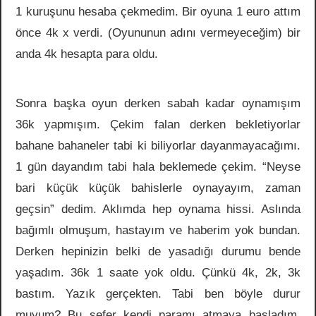
1 kuruşunu hesaba çekmedim. Bir oyuna 1 euro attım
önce 4k x verdi. (Oyununun adını vermeyeceğim) bir
anda 4k hesapta para oldu.
Sonra başka oyun derken sabah kadar oynamışım
36k yapmışım. Çekim falan derken bekletiyorlar
bahane bahaneler tabi ki biliyorlar dayanmayacağımı.
1 gün dayandım tabi hala beklemede çekim. “Neyse
bari küçük küçük bahislerle oynayayım, zaman
geçsin” dedim. Aklımda hep oynama hissi. Aslında
bağımlı olmuşum, hastayım ve haberim yok bundan.
Derken hepinizin belki de yasadığı durumu bende
yaşadım. 36k 1 saate yok oldu. Çünkü 4k, 2k, 3k
bastım. Yazık gerçekten. Tabi ben böyle durur
muyum? Bu sefer kendi paramı atmaya başladım.