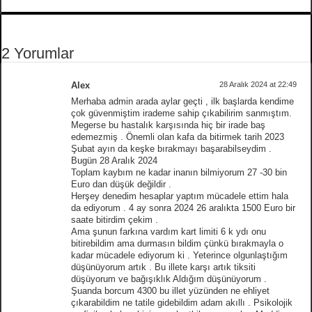
2 Yorumlar
Alex
28 Aralık 2024 at 22:49
Merhaba admin arada aylar geçti , ilk başlarda kendime
çok güvenmiştim irademe sahip çıkabilirim sanmıştım.
Megerse bu hastalık karşısında hiç bir irade baş
edemezmiş . Önemli olan kafa da bitirmek tarih 2023
Şubat ayın da keşke bırakmayı başarabilseydim .
Bugün 28 Aralık 2024
Toplam kaybım ne kadar inanın bilmiyorum 27 -30 bin
Euro dan düşük değildir .
Herşey denedim hesaplar yaptım mücadele ettim hala
da ediyorum . 4 ay sonra 2024 26 aralıkta 1500 Euro bir
saate bitirdim çekim .
Ama şunun farkına vardım kart limiti 6 k ydı onu
bitirebildim ama durmasın bildim çünkü bırakmayla o
kadar mücadele ediyorum ki . Yeterince olgunlaştığım
düşünüyorum artık . Bu illete karşı artık tiksiti
düşüyorum ve bağışıklık Aldığım düşünüyorum .
Şuanda borcum 4300 bu illet yüzünden ne ehliyet
çıkarabildim ne tatile gidebildim adam akıllı . Psikolojik