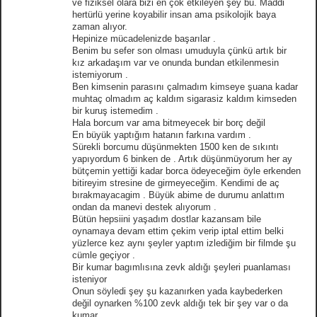
ve fiziksel olara bizi en çok etkileyen şey bu. Maddi
hertürlü yerine koyabilir insan ama psikolojik baya
zaman alıyor.
Hepinize mücadelenizde başarılar .
Benim bu sefer son olması umuduyla çünkü artık bir
kız arkadaşım var ve onunda bundan etkilenmesin
istemiyorum .
Ben kimsenin parasını çalmadım kimseye şuana kadar
muhtaç olmadım aç kaldım sigarasiz kaldım kimseden
bir kuruş istemedim .
Hala borcum var ama bitmeyecek bir borç değil
En büyük yaptığım hatanın farkına vardım .
Sürekli borcumu düşünmekten 1500 ken de sıkıntı
yapıyordum 6 binken de . Artık düşünmüyorum her ay
bütçemin yettiği kadar borca ödeyeceğim öyle erkenden
bitireyim stresine de girmeyeceğim. Kendimi de aç
bırakmayacagim . Büyük abime de durumu anlattım
ondan da manevi destek alıyorum .
Bütün hepsiini yaşadım dostlar kazansam bile
oynamaya devam ettim çekim verip iptal ettim belki
yüzlerce kez aynı şeyler yaptım izlediğim bir filmde şu
cümle geçiyor .
Bir kumar bagımlısına zevk aldığı şeyleri puanlaması
isteniyor
Onun söyledi şey şu kazanırken yada kaybederken
değil oynarken %100 zevk aldığı tek bir şey var o da
kumar .