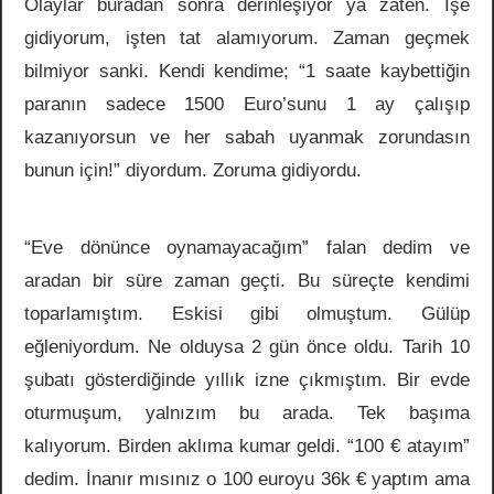
Olaylar buradan sonra derinleşiyor ya zaten. İşe
gidiyorum, işten tat alamıyorum. Zaman geçmek
bilmiyor sanki. Kendi kendime; “1 saate kaybettiğin
paranın sadece 1500 Euro’sunu 1 ay çalışıp
kazanıyorsun ve her sabah uyanmak zorundasın
bunun için!” diyordum. Zoruma gidiyordu.
“Eve dönünce oynamayacağım” falan dedim ve
aradan bir süre zaman geçti. Bu süreçte kendimi
toparlamıştım. Eskisi gibi olmuştum. Gülüp
eğleniyordum. Ne olduysa 2 gün önce oldu. Tarih 10
şubatı gösterdiğinde yıllık izne çıkmıştım. Bir evde
oturmuşum, yalnızım bu arada. Tek başıma
kalıyorum. Birden aklıma kumar geldi. “100 € atayım”
dedim. İnanır mısınız o 100 euroyu 36k € yaptım ama