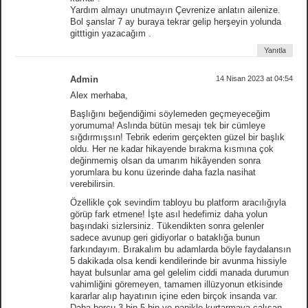
Yardım almayı unutmayın Çevrenize anlatın ailenize.
Bol şanslar 7 ay buraya tekrar gelip herşeyin yolunda
gitttigin yazacağım .
Yanıtla
Admin
14 Nisan 2023 at 04:54
Alex merhaba,
Başlığını beğendiğimi söylemeden geçmeyeceğim
yorumuma! Aslında bütün mesajı tek bir cümleye
sığdırmışsın! Tebrik ederim gerçekten güzel bir başlık
oldu. Her ne kadar hikayende bırakma kısmına çok
değinmemiş olsan da umarım hikâyenden sonra
yorumlara bu konu üzerinde daha fazla nasihat
verebilirsin.
Özellikle çok sevindim tabloyu bu platform aracılığıyla
görüp fark etmene! İşte asıl hedefimiz daha yolun
başındaki sizlersiniz. Tükendikten sonra gelenler
sadece avunup geri gidiyorlar o bataklığa bunun
farkındayım. Bırakalım bu adamlarda böyle faydalansın
5 dakikada olsa kendi kendilerinde bir avunma hissiyle
hayat bulsunlar ama gel gelelim ciddi manada durumun
vahimliğini göremeyen, tamamen illüzyonun etkisinde
kararlar alıp hayatının içine eden birçok insanda var.
Daha borcu 3 bin 5 bin ve panikle kurtarmaya çalışan