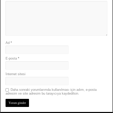
Ad
*
E-posta
*
İnternet sitesi
Daha sonraki yorumlarımda kullanılması için adım, e-posta
adresim ve site adresim bu tarayıcıya kaydedilsin.