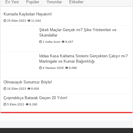
En Yeni
Popüler
Yorumlar
Etiketler
Kumarla Kaybolan Hayatım!
25 Ekim 2021
11,044
Şikeli Maçlar Gerçek mi? Şike Yöntemleri ve
Skandallar
1 hafta önce
9,447
İddaa Kasa Katlama Sistemi Gerçekten Çalışır mı?
Martingale ve Kumar Bağımlılığı
4 Haziran 2026
9,088
Olmasaydı Sonumuz Böyle!
16 Ekim 2023
8,606
Çırpındıkça Batarak Geçen 20 Yılım!
5 Ekim 2021
8,290